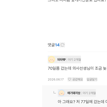
그리고 저처럼 늦게가신분도 있나요?
댓글
14
돠돠🩷
아기 2개월
70일쯤 갔는데 의사선생님이 조금 늦
2026.06.17
공감해요
답글달기
애기돼지맘
아기 2개월
아 그래요? 저 77일에 갔는