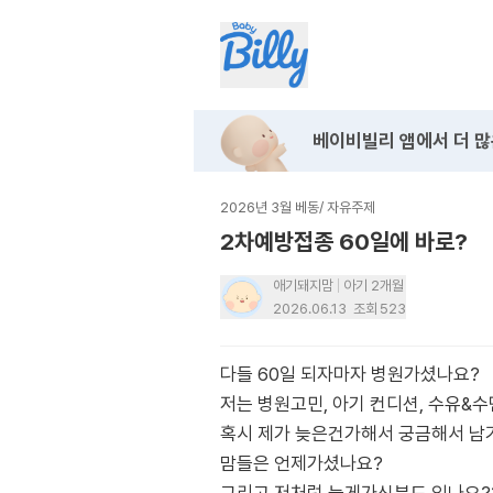
베이비빌리 앱에서
더 많
2026년 3월 베동
/
자유주제
2차예방접종 60일에 바로?
애기돼지맘
아기 2개월
2026.06.13
조회
523
다들 60일 되자마자 병원가셨나요?
저는 병원고민, 아기 컨디션, 수유&수
혹시 제가 늦은건가해서 궁금해서 남
맘들은 언제가셨나요?