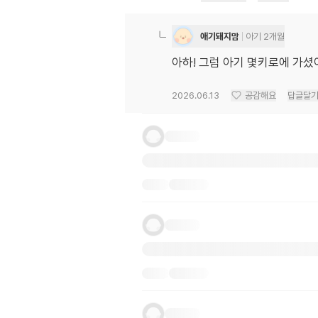
애기돼지맘
아기 2개월
아하! 그럼 아기 몇키로에 가셨
2026.06.13
공감해요
답글달