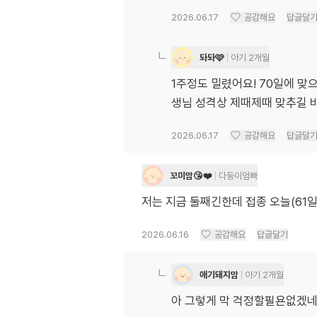
2026.06.17
공감해요
답글달
돠돠🩷
아기 2개월
1주정도 밀렸어요! 70일에 맞
생님 성격상 제때제때 맞추길 
2026.06.17
공감해요
답글달
꼬미맘😘❤️
다둥이엄빠
저는 지금 둘째긴한데 접종 오늘(61
2026.06.16
공감해요
답글달기
애기돼지맘
아기 2개월
아 그렇게 막 걱정할필욘없겠