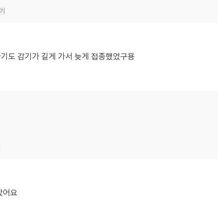
기
아기도 감기가 길게 가서 늦게 접종했었구용
기
 갔어요