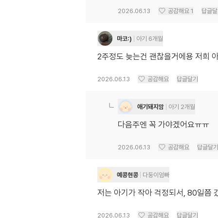
2026.06.13
공감해요
1
답글달
마코:)
아기 6개월
2주정도 늦는건 괜찮을거에용 저희 
2026.06.13
공감해요
답글달기
애기돼지맘
아기 2개월
다음주엔 꼭 가야겠어요ㅠㅠ
2026.06.13
공감해요
답글달
예콩현콩
다둥이엄빠
저는 아기가 작아 걱정되서, 80일쯤
2026.06.13
공감해요
답글달기