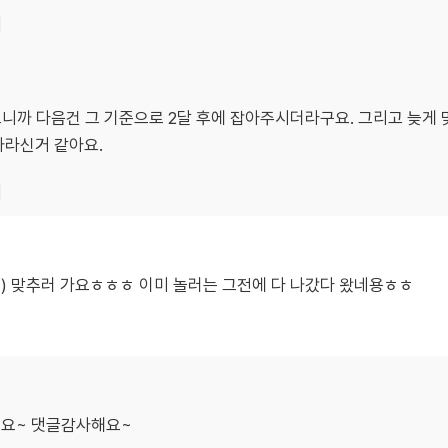
기
으니까 다음건 그 기준으로 2달 후에 잡아주시더라구요. 그리고 늦게
바라신거 같아요.
기
일) 맞추러 가요ㅎㅎㅎ 이미 놀러는 그전에 다 나갔다 왔네용ㅎㅎ
네요~ 댓글감사해요~