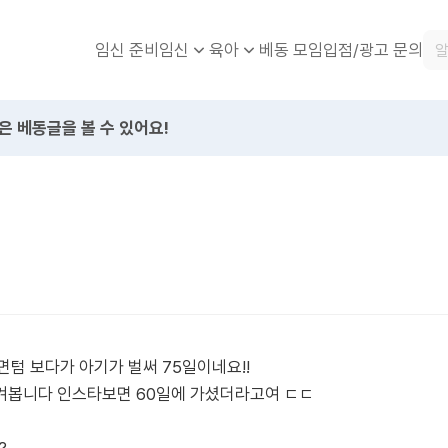
임신 준비
베동 모임
입점/광고 문의
임신
육아
은 베동글을 볼 수 있어요!
면텀 보다가 아기가 벌써 75일이네요!!
겨봅니다 인스타보면 60일에 가셨더라고여 ㄷㄷ