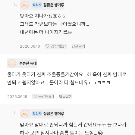
점잖은 캥거루
작성자
맞아요 지나가겠죠ㅎㅎ
그래도 작년보다는 나아졌으니까...
내년에는 더 나아지기를🙏
2026.06.16
공감해요
1
답글달기
튼튼한 늑대
울다가 웃다가 진짜 조울증올거같아요…하 육아 진짜 맘대로
안되고 쉽지않아요… 둘이라 더 힘드네유ㅠㅠㅋㅋㅋ
2026.06.15
공감해요
1
답글달기
점잖은 캥거루
작성자
맞아요 맘대로 안되니까 힘든거 같어요ㅜㅜ 둘 보다가
하나 보면 잠시나마 숨통 트이는 느낌...😭