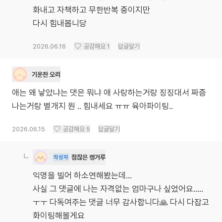
화내고 자책하고 무한반복 중이지만
다시 힘내봅니당
2026.06.16
공감해요
1
답글달기
기운찬 오리
애는 왜 낳았냐는 댓은 뭐냐 애 사랑하는거랑 징징대서 짜증
나는거랑 별개지 뭔 .. 힘내세요 ㅠㅠ 육아파이팅..
2026.06.15
공감해요
5
답글달기
점잖은 캥거루
작성자
익명을 빌어 하소연해봤는데...
사실 그 댓글에 나는 자격없는 엄마구나 싶었어요.....
ㅜㅜ 다독여주는 댓글 너무 감사합니다🙏 다시 다잡고
화이팅해볼게요