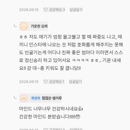
2026.06.15
공감해요
3
답글달기
기운찬 오리
ㅎㅎ 저도 애기가 엄청 울고불고 할 때 짜증도 나고, 매
끼니 인스타에 나오는 것 처럼 호화롭게 해주지는 못해
도 안굶기는게 어디냐 진짜 좋은 엄마다 이러면서 스스
로 정신승리 하고 있어서요 ㅋㅋㅋㅋ ㅎㅎ.. 기운 내세
요!! 걍 대~충 키워도 잘 큽니당!!
2026.06.15
공감해요
1
답글달기
점잖은 캥거루
작성자
마인드 너무너무 건강하시네요👍
건강한 마인드 본받습니다!!!!!🥹