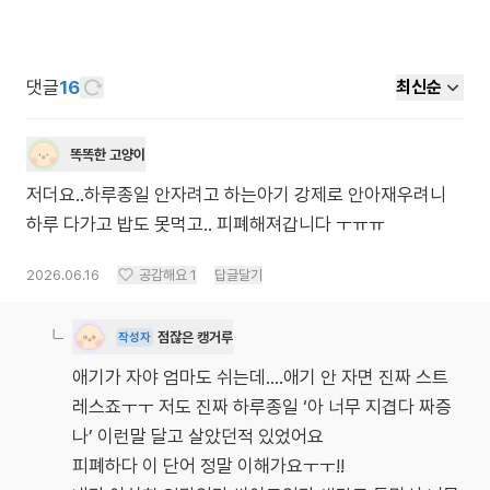
댓글
16
최신순
똑똑한 고양이
저더요..하루종일 안자려고 하는아기 강제로 안아재우려니
하루 다가고 밥도 못먹고.. 피폐해져갑니다 ㅜㅠㅠ
2026.06.16
공감해요
1
답글달기
점잖은 캥거루
작성자
애기가 자야 엄마도 쉬는데....애기 안 자면 진짜 스트
레스죠ㅜㅜ 저도 진짜 하루종일 ‘아 너무 지겹다 짜증
나’ 이런말 달고 살았던적 있었어요
피폐하다 이 단어 정말 이해가요ㅜㅜ!!