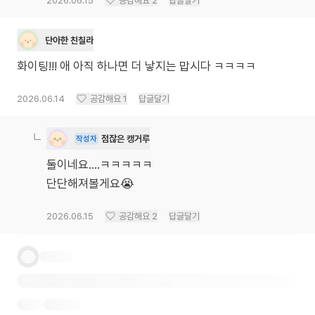
2026.06.15
공감해요
2
답글달기
단아한 친칠라
화이팅!!! 애 아직 하나면 더 낳지는 맙시다 ㅋㅋㅋㅋ
2026.06.14
공감해요
1
답글달기
점잖은 캥거루
작성자
둘이네요....ㅋㅋㅋㅋㅋ
단단해져볼게요😭
2026.06.15
공감해요
2
답글달기