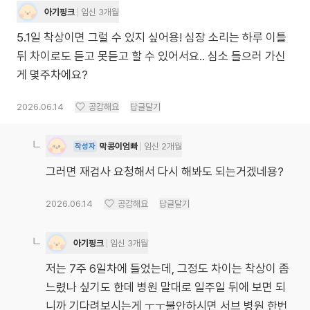
아기핑크
임신 3개월
5.1일 착상이면 그럴 수 있지 싶어용! 심장 소리는 하루 이틀
뒤 차이로도 듣고 못듣고 할 수 있어서요.. 심소 들으러 가신
게 몇주차에요?
2026.06.14
공감해요
답글달기
막콩이엄빠
임신 2개월
작성자
그러면 재검사 요청해서 다시 해봐도 되는거겠네용?
2026.06.14
공감해요
답글달기
아기핑크
임신 3개월
저는 7주 6일차에 들었는데, 그정도 차이는 착상이 좀
느렸나 싶기도 한데 병원 말대로 일주일 뒤에 보면 되
니까 기다려보시는게 ㅜㅜ불안하시면 서브 병원 한번