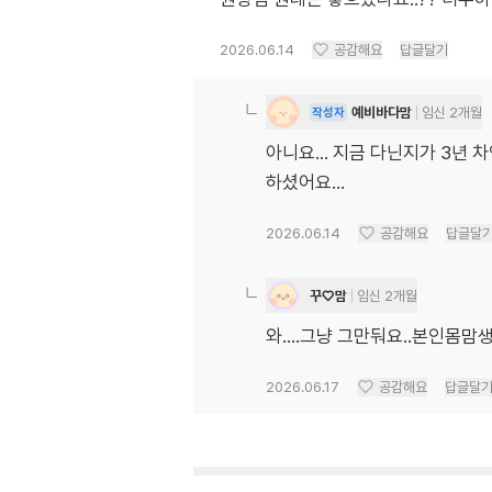
2026.06.14
공감해요
답글달기
예비바다맘
임신 2개월
작성자
아니요… 지금 다닌지가 3년 
하셨어요…
2026.06.14
공감해요
답글달
꾸♡맘
임신 2개월
와....그냥 그만둬요..본인몸
2026.06.17
공감해요
답글달