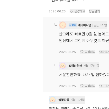
- 현직 유치원 교사^^-
2026.06.25
공감해요
답글달기
예비바다맘
임신 3개월
작성자
안그래도 빠르면 8월 말 늦어
임신해서 그런지 아무것도 아닌
2026.06.25
공감해요
답글달
꼬미맘원해
임신 준비 중
서운할만하죠. 내가 일 안하겠다
2026.06.25
공감해요
답글달
불꽃파워
임신 2개월
원장님 원래는 좋으셨나요..?? 너무