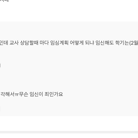
차인데 교사 상담할때 마다 임심계획 어떻게 되냐 임신해도 학기는(2
기
맘생각해서ㅠ무슨 임신이 죄인가요
기