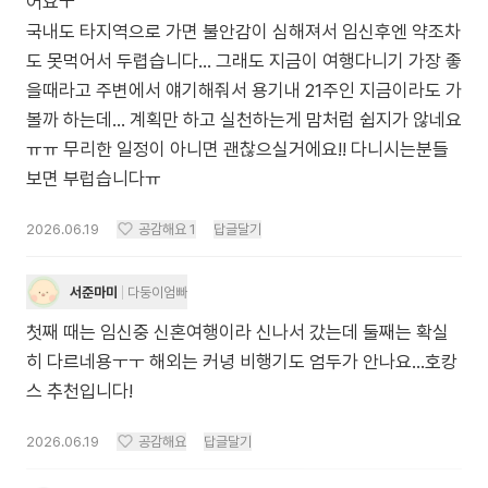
어요ㅜ
국내도 타지역으로 가면 불안감이 심해져서 임신후엔 약조차
도 못먹어서 두렵습니다... 그래도 지금이 여행다니기 가장 좋
을때라고 주변에서 얘기해줘서 용기내 21주인 지금이라도 가
볼까 하는데... 계획만 하고 실천하는게 맘처럼 쉽지가 않네요
ㅠㅠ 무리한 일정이 아니면 괜찮으실거에요!! 다니시는분들
보면 부럽습니다ㅠ
2026.06.19
공감해요
1
답글달기
서준마미
다둥이엄빠
첫째 때는 임신중 신혼여행이라 신나서 갔는데 둘째는 확실
히 다르네용ㅜㅜ 해외는 커녕 비행기도 엄두가 안나요…호캉
스 추천입니다!
2026.06.19
공감해요
답글달기