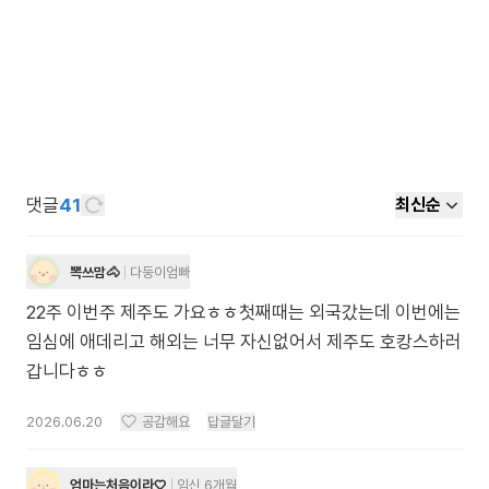
댓글
41
최신순
뽁쓰맘🐴
다둥이엄빠
22주 이번주 제주도 가요ㅎㅎ첫째때는 외국갔는데 이번에는
임심에 애데리고 해외는 너무 자신없어서 제주도 호캉스하러
갑니다ㅎㅎ
2026.06.20
공감해요
답글달기
엄마는처음이라♡
임신 6개월