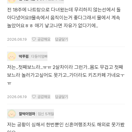
전 18주에 나트랑으로 다녀왔는데 무리하지 않는선에서 돌
아다녔어요!!물속에서 움직이는거 좋다그래서 물에서 계속
놀았어요ㅎㅎ 애기 낳고나면 자유가 없다기에..
2026.06.19
공감해요
답글달기
딱푸림
다둥이엄빠
저는..첫째보느라..ㅠㅠ 2살차이라 그런가..몸도 무겁고 첫째
보느라 놀러가고싶어도 못가고..가더라도 키즈카페 가네요ㅜ
ㅠ
2026.06.19
공감해요
답글달기
찰떡이엄마
임신 5개월
저는 공황이 심해서 한번뿐인 신혼여행조차도 해외로 못가봤