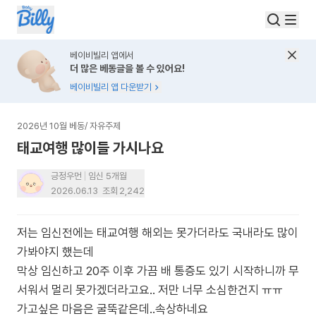
베이비빌리 앱에서
더 많은 베동글을 볼 수 있어요!
베이비빌리 앱 다운받기
2026년 10월 베동
/
자유주제
태교여행 많이들 가시나요
긍정우먼
임신 5개월
2026.06.13
조회
2,242
저는 임신전에는 태교여행 해외는 못가더라도 국내라도 많이
가봐야지 했는데
막상 임신하고 20주 이후 가끔 배 통증도 있기 시작하니까 무
서워서 멀리 못가겠더라고요.. 저만 너무 소심한건지 ㅠㅠ
가고싶은 마음은 굴뚝같은데..속상하네요