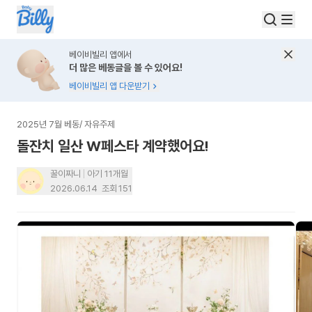
베이비빌리 앱에서
더 많은 베동글을 볼 수 있어요!
베이비빌리 앱 다운받기
2025년 7월 베동
/
자유주제
돌잔치 일산 W페스타 계약했어요!
꿀이짜니
아기 11개월
2026.06.14
조회
151