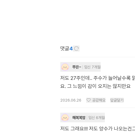
댓글
4
쭈은~
임신 7개월
저도 27주인데.. 주수가 늘어날수록
요. 그 느낌이 감이 오지는 않지만요
2026.06.26
공감해요
답글달기
해복복맘
임신 6개월
저도 그래요!!! 저도 양수가 나오는