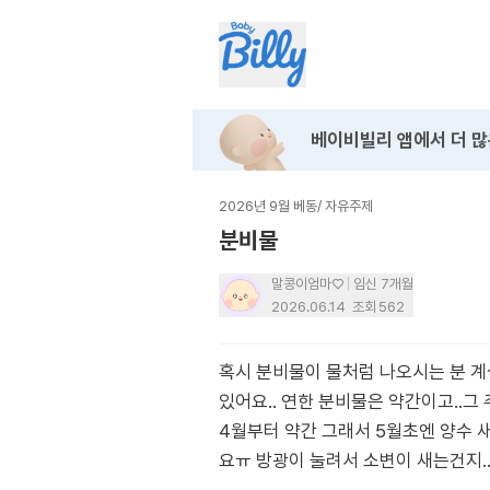
베이비빌리 앱에서
더 많
2026년 9월 베동
/
자유주제
분비물
말콩이엄마♡
임신 7개월
2026.06.14
조회
562
혹시 분비물이 물처럼 나오시는 분 계
있어요.. 연한 분비물은 약간이고..그
4월부터 약간 그래서 5월초엔 양수 
요ㅠ 방광이 눌려서 소변이 새는건지.