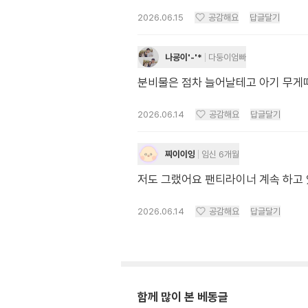
2026.06.15
공감해요
답글달기
나굥이'-'*
다둥이엄빠
분비물은 점차 늘어날테고 아기 무게때
2026.06.14
공감해요
답글달기
찌이이잉
임신 6개월
저도 그랬어요 팬티라이너 계속 하고
2026.06.14
공감해요
답글달기
함께 많이 본 베동글