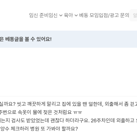
임신 준비
베동 모임
입점/광고 문의
임신
육아
은 베동글을 볼 수 있어요!
실까요? 씻고 깨끗하게 말리고 집에 있을 땐 덜한데, 외출해서 좀 걷
 주변으로 속옷이 물에 젖은 것처럼요 ㅠㅠ
새는지 검사도 받았었는데 괜찮다 하더라구요. 26주차인데 외출하고 
.양수 체크하러 병원 또 가봐야 할까요?