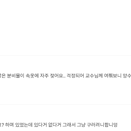
 맑은 분비물이 속옷에 자주 젖어요.. 걱정되어 교수님께 여쭤보니 
건그? 하며 있었는데 있다거 없다거 그래서 그냥 구러려니합니덩