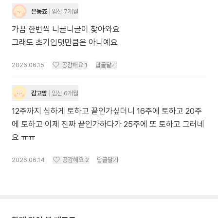
은동죠
임신 7개월
가끔 한번씩 니글니글이 찾아와요
그래도 초기입덧만큼은 아니예요
2026.06.15
공감해요
1
답글달기
감고맘
임신 6개월
12주까지 심하게 토하고 끝인가싶더니 16주에 토하고 20주
에 토하고 이제 진짜 끝인가하다가 25주에 또 토하고 그러네
요 ㅠㅠ
2026.06.14
공감해요
2
답글달기