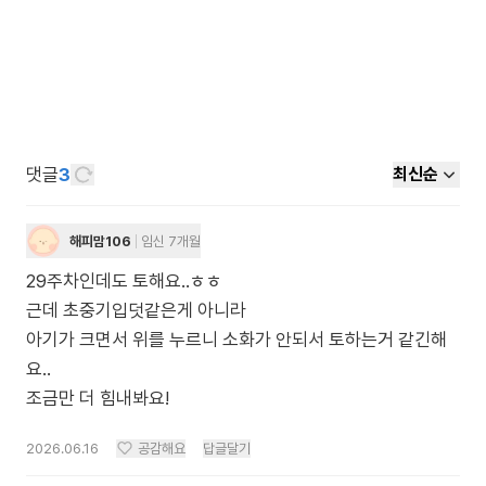
댓글
3
최신순
해피맘106
임신 7개월
29주차인데도 토해요..ㅎㅎ
근데 초중기입덧같은게 아니라
아기가 크면서 위를 누르니 소화가 안되서 토하는거 같긴해
요..
조금만 더 힘내봐요!
2026.06.16
공감해요
답글달기