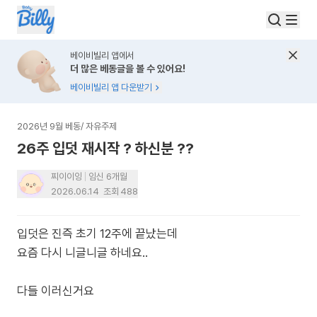
베이비빌리 앱에서
더 많은 베동글을 볼 수 있어요!
베이비빌리 앱 다운받기
2026년 9월 베동
/
자유주제
26주 입덧 재시작 ? 하신분 ??
찌이이잉
임신 6개월
2026.06.14
조회
488
입덧은 진즉 초기 12주에 끝났는데
요즘 다시 니글니글 하네요..
다들 이러신거요