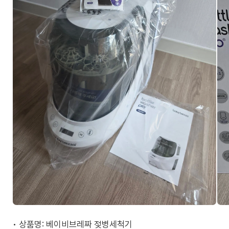
• 상품명: 베이비브레짜 젖병세척기