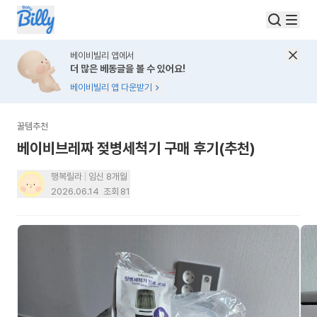
베이비빌리 앱에서
더 많은 베동글을 볼 수 있어요!
베이비빌리 앱 다운받기
꿀템추천
베이비브레짜 젖병세척기 구매 후기(추천)
행복릴라
임신 8개월
2026.06.14
조회
81