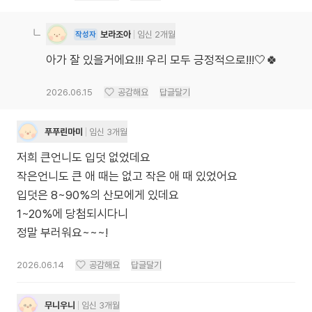
보라조아
임신 2개월
작성자
아가 잘 있을거에요!!! 우리 모두 긍정적으로!!!🤍🍀
2026.06.15
공감해요
답글달기
푸푸린마미
임신 3개월
저희 큰언니도 입덧 없었데요
작은언니도 큰 애 때는 없고 작은 애 때 있었어요
입덧은 8~90%의 산모에게 있데요
1~20%에 당첨되시다니
정말 부러워요~~~!
2026.06.14
공감해요
답글달기
무니우니
임신 3개월