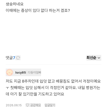
생숭하네요
이때에는 증상이 있다 없다 하는거 겠죠?
댓글
7
최신순
lucy85
다둥이엄빠
저도 지금 8주차인데 입덧 없고 배뭉침도 없어서 걱정이예요
ㅜ 첫째때는 입덧 심해서 더 걱정인거 같아요. 내일 병원가는
데 아기 잘 있기만을 기도하고 있어요
2026.06.15
공감해요
답글달기