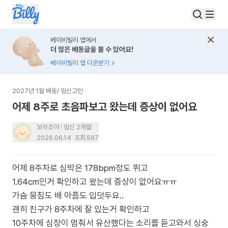
베이비빌리 앱에서
더 많은 베동글을 볼 수 있어요!
베이비빌리 앱 다운받기
2027년 1월 베동
/
임신고민
어제 8주로 초음파보고 왔는데 증상이 없어요
보라조아
임신 2개월
2026.06.14
조회
597
어제 8주차로 심박은 178bpm정도 뛰고
1.64cm인거 확인하고 왔는데 증상이 없어요ㅠㅠ
가슴 뭉침도 배 아픔도 입덧두요..
괜히 친구가 8주차에 잘 있는거 확인하고
10주차에 심장이 멈춰서 유산했다는 소리를 듣고와서 싱숭