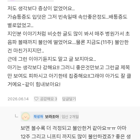
저도 생각보다 증상이 없었어요..
가슴통증도 입덧은 그저 빈속일때 속안좋은정도..배통증도
별로없었고..
지인분 이야기처럼 비슷한 글도 많이 봐서 매주 병원가서 초
음파 볼때까지 불안에 떨었어요...물론 지금도(11주) 불안한
건 마친가지지만..
근데 그런 이야기듣지도 말고 글 보지마요..
아기는 생각보다 강해요!! 그러니 좋은것만보고 그런글 제목
만 보여도 피하시고 아기한테 집중해요!!그래야 아가도 잘 클
거예요~같이 힘내보아요!
2026.06.14
공감해요
3
답글달기
보라조아
임신 2개월
작성자
보면 볼수록 더 걱정되고 불안한거 같아요ㅠㅠ 아마
12주 그리고 니프티 까지도 많이 불안하겠죠? 좋은 생