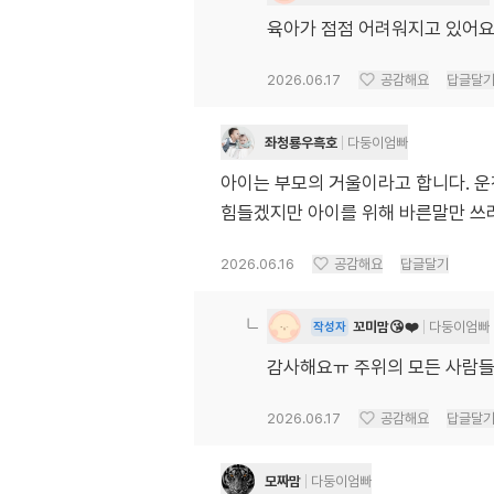
육아가 점점 어려워지고 있어요
2026.06.17
공감해요
답글달
좌청룡우흑호
다둥이엄빠
아이는 부모의 거울이라고 합니다. 운
힘들겠지만 아이를 위해 바른말만 쓰려
2026.06.16
공감해요
답글달기
꼬미맘😘❤️
다둥이엄빠
작성자
감사해요ㅠ 주위의 모든 사람들
2026.06.17
공감해요
답글달
모짜맘
다둥이엄빠