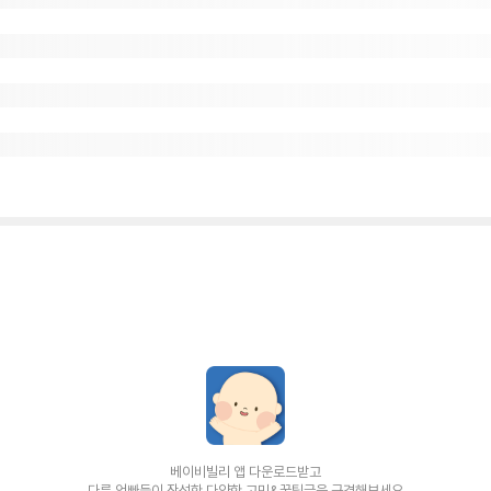
베이비빌리 앱 다운로드받고
다른 엄빠들이 작성한 다양한 고민&꿀팁글을 구경해보세요