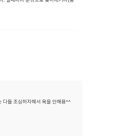
다. 할때마다 문밖으로 쫒아내거나(중
는 다들 조심하자해서 욕을 안해용^^