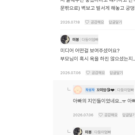
지 말해주면 좋겠다라고 얘기하고 만
문밖으로) 벽보고 벌서게 해놓고 궁댕
2026.07.18
공감해요
답글달기
미봉
다둥이엄빠
미디어 어떤걸 보여주셨어요?
부모님이 혹시 욕을 하진 않으셨는지.
2026.07.06
공감해요
답글달기
꼬미맘😘❤️
다둥이엄빠
작성자
아빠의 지인들이었네요..ㅠ 아빠
2026.07.06
공감해요
답글달
미봉
다둥이엄빠