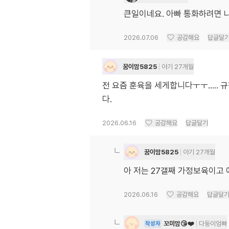
큰일이네요. 아빠 통화하려면 
2026.07.06
공감해요
답글달
꿈이맘5825
아기 27개월
전 요즘 훈육을 세게합니다ㅜㅜ.....
다.
2026.06.16
공감해요
답글달기
꿈이맘5825
아기 27개월
아 저는 27갤째 가정보육이고 
2026.06.16
공감해요
답글달
꼬미맘😘❤️
다둥이엄빠
작성자