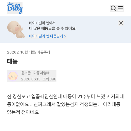
베이비빌리 앱에서
더 많은 베동글을 볼 수 있어요!
베이비빌리 앱 다운받기
2026년 10월 베동
/
자유주제
태동
윤겨울
다둥이엄빠
2026.06.15
조회
388
전 경산모고 일곱째임신인데 태동이 21주부터 느꼈고 거의태
동이없어요 ...진짜그래서 잘있는건지 걱정되는데 이리태동
없는적 첨이네요