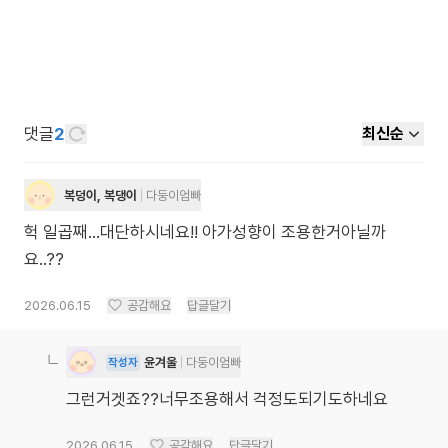
댓글
2
최신순
복덩이, 복댕이
다둥이엄빠
헉 일곱째...대단하시네요!! 아가성향이 조용한거아닐까
요..??
2026.06.15
공감해요
답글달기
윤겨울
다둥이엄빠
작성자
그런거겟죠??너무조용해서 걱정도되기도하네요
2026.06.15
공감해요
답글달기