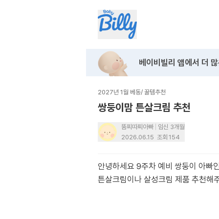
베이비빌리 앱에서
더 많
2027년 1월 베동
/
꿀템추천
쌍둥이맘 튼살크림 추천
뚬찌따찌아빠
임신 3개월
2026.06.15
조회
154
안녕하세요 9주차 예비 쌍둥이 아빠
튼살크림이나 살성크림 제품 추천해