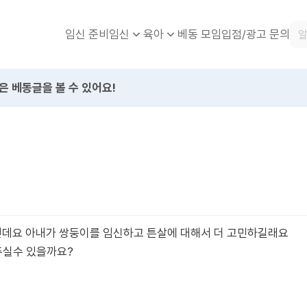
임신 준비
베동 모임
입점/광고 문의
임신
육아
은 베동글을 볼 수 있어요!
인데요 아내가 쌍둥이를 임신하고 튼살에 대해서 더 고민하길래요
주실수 있을까요?