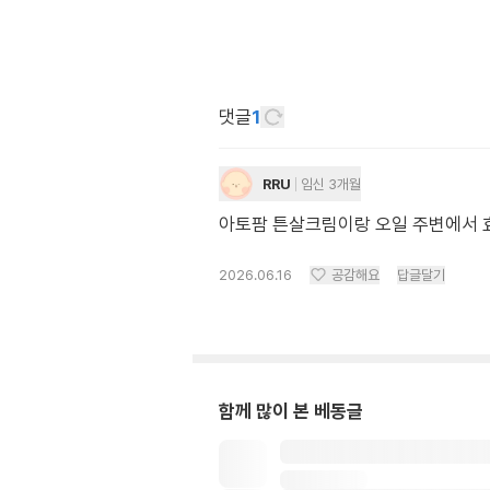
댓글
1
RRU
임신 3개월
아토팜 튼살크림이랑 오일 주변에서 효
2026.06.16
공감해요
답글달기
함께 많이 본 베동글