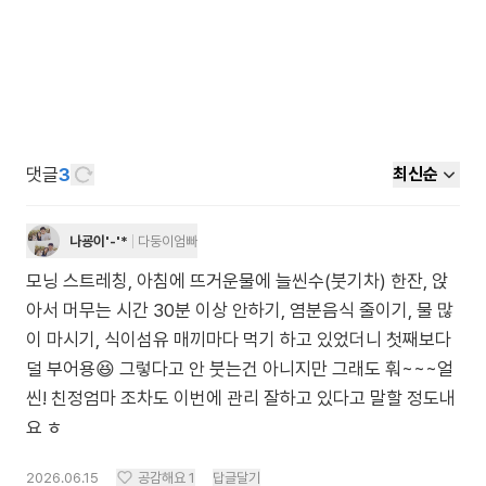
댓글
3
최신순
나굥이'-'*
다둥이엄빠
모닝 스트레칭, 아침에 뜨거운물에 늘씬수(붓기차) 한잔, 앉
아서 머무는 시간 30분 이상 안하기, 염분음식 줄이기, 물 많
이 마시기, 식이섬유 매끼마다 먹기 하고 있었더니 첫째보다
덜 부어용😆 그렇다고 안 붓는건 아니지만 그래도 훠~~~얼
씬! 친정엄마 조차도 이번에 관리 잘하고 있다고 말할 정도내
요 ㅎ
2026.06.15
공감해요
1
답글달기