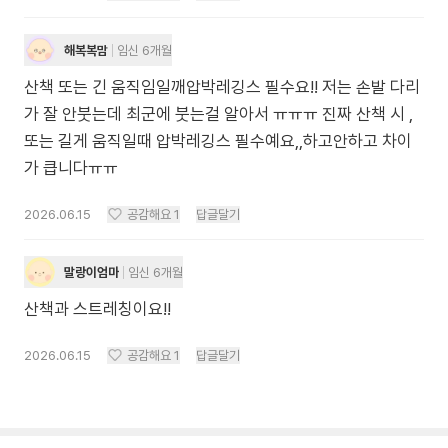
해복복맘
임신 6개월
산책 또는 긴 움직임일깨압박레깅스 필수요!! 저는 손발 다리
가 잘 안붓는데 최군에 붓는걸 알아서 ㅠㅠㅠ 진짜 산책 시 ,
또는 길게 움직일때 압박레깅스 필수예요,,하고안하고 차이
가 큽니다ㅠㅠ
2026.06.15
공감해요
1
답글달기
말랑이엄마
임신 6개월
산책과 스트레칭이요!!
2026.06.15
공감해요
1
답글달기