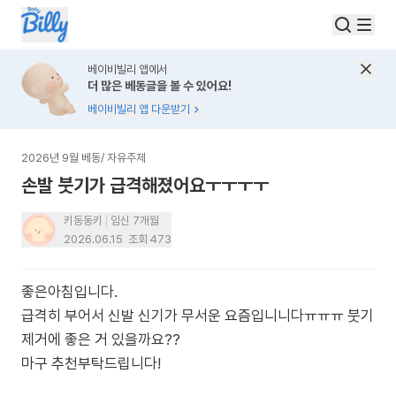
베이비빌리 앱에서
더 많은 베동글을 볼 수 있어요!
베이비빌리 앱 다운받기
2026년 9월 베동
/
자유주제
손발 붓기가 급격해졌어요ㅜㅜㅜㅜ
키동동키
임신 7개월
2026.06.15
조회
473
좋은아침입니다.
급격히 부어서 신발 신기가 무서운 요즘입니니다ㅠㅠㅠ 붓기
제거에 좋은 거 있을까요??
마구 추천부탁드립니다!