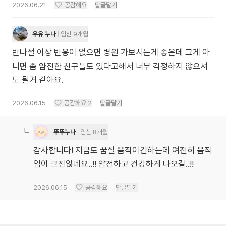
2026.06.21
공감해요
답글달기
우유 누나
임신 9개월
반나절 이상 반응이 없으면 병원 가보시는게 좋은데 그게 아
니면 좀 얌전한 친구들도 있다고해서 너무 걱정하지 않으셔
도 될거 같아요.
2026.06.15
공감해요
2
답글달기
뚜뚜누나
임신 8개월
감사합니다! 지금도 꿈질 움직이긴하는데 여전히 움직
임이 크진않네요..!! 얌전하고 건강하게 나오길..!!
2026.06.15
공감해요
답글달기