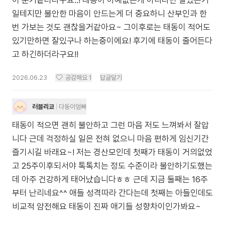
이 준거같더라구요..! 태동이 아예없는게 아니라면 잘있는거
일테지만 불안한 마음이 안드는게 더 중요하니 산부인과 한
번 가보는 것도 괜찮을거같아요~ 그이후로는 태동이 적어도
있기만하면 잘있구나 하는중이에요! 후기에 태동이 줄어든다
고 하긴하더라구요!!
2026.06.23
공감해요
1
답글달기
러블리쿄
다둥이엄빠
태동이 적으면 괜히 불안하고 그런 마음 저도 느껴봐서 잘압
니다 근데 걱정하실 일은 전혀 없으니 마음 편하게 임신기간
즐기시길 바래요~! 저는 경산모인데 첫째가 태동이 거의없었
고 25주이후되서야 톡톡치는 정도 수준이라 불안하기도했는
데 아주 건강하게 태어났습니다ㅎㅎ 근데 지금 둘째는 16주
부터 난리네요^^ 애들 성격따라 간다는데 첫째는 아들인데도
비교적 얌전해요 태동이 진짜 애기들 성향차이인가봐요~