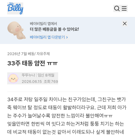
베이비빌리 앱에서
더 많은 베동글을 볼 수 있어요!
베이비빌리 앱 다운받기
2026년 7월 베동
/
자유주제
33주 태동 얌전 ㅠㅠ
뚜뚜누나
임신 8개월
2026.06.15
조회
769
34주로 저랑 일주일 차이나는 친구가있는데, 그친구는 뱃가
죽 웨이브 탈 정도로 태동이 활발하더라구요. 근데 저희 아가
는 주수가 늘어날수록 얌전한 느낌이라 불안해여ㅠㅠ
잊을만하면 한번씩 여 잇다고 하는거처럼 퉁퉁 치기는 하는
데 비교적 태동이 없는것 같아서 이래도되나 싶게 불안하네