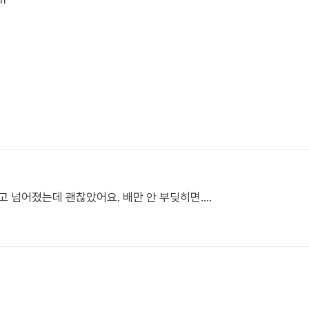
ㅠ
 넘어졌는데 괜찮았어요. 배만 안 부딪히면....