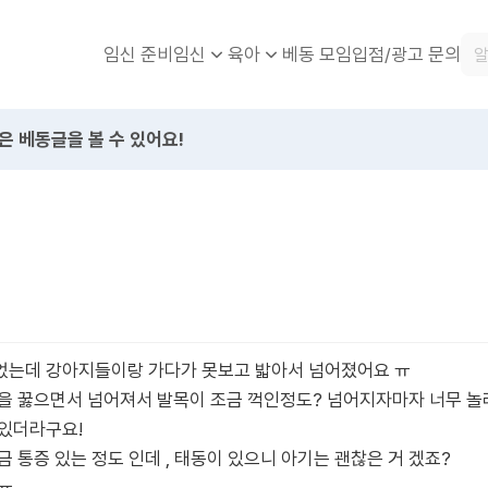
임신 준비
베동 모임
입점/광고 문의
임신
육아
은 베동글을 볼 수 있어요!
었는데 강아지들이랑 가다가 못보고 밟아서 넘어졌어요 ㅠ
을 꿇으면서 넘어져서 발목이 조금 꺽인정도? 넘어지자마자 너무 놀래
 있더라구요!
 통증 있는 정도 인데 , 태동이 있으니 아기는 괜찮은 거 겠죠?