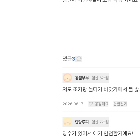
병원에 가봐야할지 조금 걱정 되서요 
댓글
3
강림부부
임신 6개월
저도 조카랑 놀다가 바닷가에서 돌 밟고
2026.06.17
공감해요
답글달기
댠먕루피
임신 7개월
양수가 있어서 애기 안전할거에요!