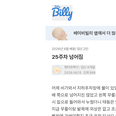
베이비빌리 앱에서
더 많
2026년 9월 베동
/
임신고민
25주차 넘어짐
짼이와복이
임신 6개월
2026.06.15
조회
568
어제 비가와서 지하주차장에 물이 있
배 쪽으로 넘어지진 않았고 왼쪽 무릎
시 집으로 들어와서 누웠더니 태동은
지금 무릎이랑 발목에 외상은 없고 조금