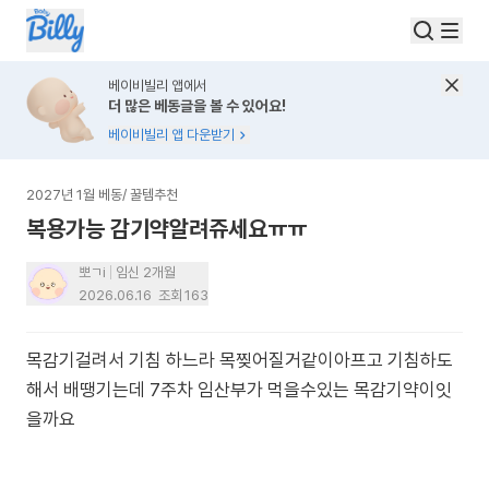
베이비빌리 앱에서
더 많은 베동글을 볼 수 있어요!
베이비빌리 앱 다운받기
2027년 1월 베동
/
꿀템추천
복용가능 감기약알려쥬세요ㅠㅠ
뽀ㄱi
임신 2개월
2026.06.16
조회
163
목감기걸려서 기침 하느라 목찢어질거같이아프고 기침하도
해서 배땡기는데 7주차 임산부가 먹을수있는 목감기약이잇
을까요