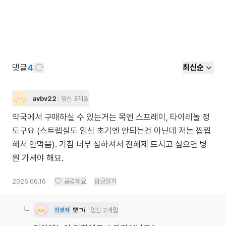
댓글
4
최신순
avbv22
임신 3개월
약국에서 구매하실 수 있는거는 목앤 스프레이, 타이레놀 정
도구요 (스트렙실도 임신 초기엔 안되는건 아닌데 저는 찝찝
해서 안먹음). 기침 너무 심하셔서 진해제 드시고 싶으면 병
원 가셔야 해요.
2026.06.16
공감해요
답글달기
뽀ㄱi
임신 2개월
작성자