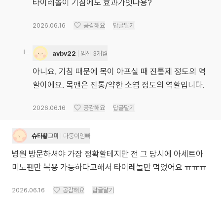
타이레놀이 기침에도 효과가잇나용?
2026.06.16
공감해요
답글달기
avbv22
임신 3개월
아니요. 기침 때문에 목이 아프실 때 진통제 정도의 역
할이에요. 목앤은 진통/약한 소염 정도의 역할입니다.
2026.06.16
공감해요
답글달기
슈타황그미
다둥이엄빠
병원 방문하셔야 가장 정확할테지만 전 그 당시에 아세트아
미노펜만 복용 가능하다고해서 타이레놀만 먹었어요 ㅠㅠㅠ
2026.06.16
공감해요
답글달기