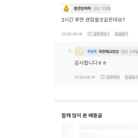
팝콘맘파파
임신 3개월
2시간 후면 괜찮을것같은데요?
2026.06.18
공감해요
1
답글달기
과천애교담당
임신 2개
작성자
감사합니다ㅎㅎ
2026.06.19
공감해요
답글달
함께 많이 본 베동글