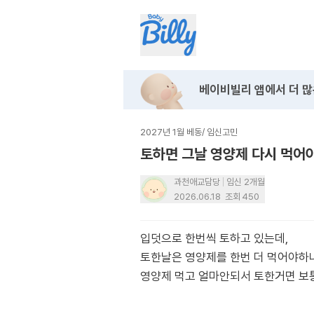
베이비빌리 앱에서
더 많
2027년 1월 베동
/
임신고민
토하면 그날 영양제 다시 먹어
과천애교담당
임신 2개월
2026.06.18
조회
450
입덧으로 한번씩 토하고 있는데,
토한날은 영양제를 한번 더 먹어야하나
영양제 먹고 얼마안되서 토한거면 보통