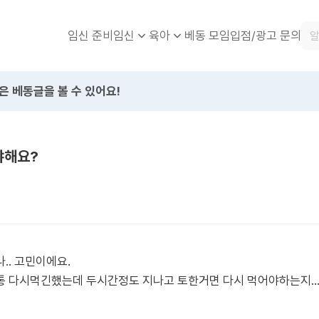
임신 준비
베동 모임
입점/광고 문의
임신
육아
은 베동글을 볼 수 있어요!
야해요?
.. 고민이에요.
 다시먹긴했는데 두시간정도 지나고 토한거면 다시 먹어야하는지...