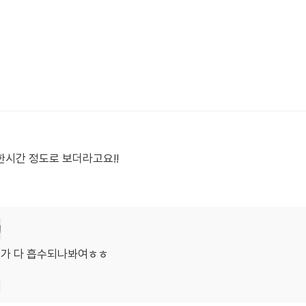
한시간 정도로 보더라고요!!
월
제가 다 흡수되나봐여ㅎㅎ
기