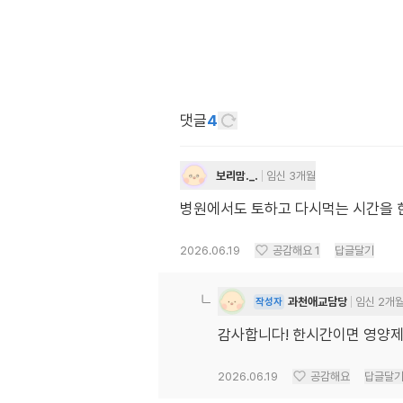
댓글
4
보리맘._.
임신 3개월
병원에서도 토하고 다시먹는 시간을 
2026.06.19
공감해요
1
답글달기
과천애교담당
임신 2개
작성자
감사합니다! 한시간이면 영양
2026.06.19
공감해요
답글달