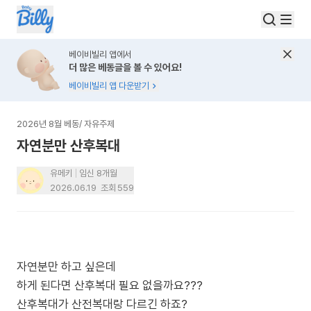
베이비빌리 앱에서
더 많은 베동글을 볼 수 있어요!
베이비빌리 앱 다운받기
2026년 8월 베동
/
자유주제
자연분만 산후복대
유메키
임신 8개월
2026.06.19
조회
559
자연분만 하고 싶은데
하게 된다면 산후복대 필요 없을까요???
산후복대가 산전복대랑 다르긴 하죠?