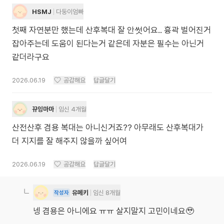
HSMJ
다둥이엄빠
첫째 자연분만 했는데 산후복대 잘 안썻어요.. 흉곽 벌어진거
잡아주는데 도움이 된다는거 같은데 자분은 필수는 아닌거
같더라구요
2026.06.19
공감해요
답글달기
뀨잉마마
임신 4개월
산전산후 겸용 복대는 아니신거죠?? 아무래도 산후복대가
더 지지를 잘 해주지 않을까 싶어여
2026.06.19
공감해요
답글달기
유메키
임신 8개월
작성자
넹 겸용은 아니에요 ㅠㅠ 살지말지 고민이네요🥹