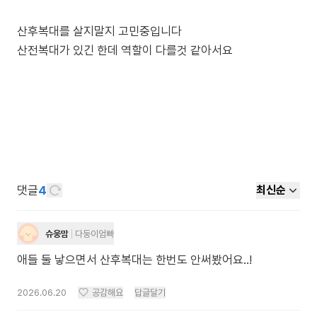
산후복대를 살지말지 고민중입니다
댓글
4
최신순
슈웅맘
다둥이엄빠
애들 둘 낳으면서 산후복대는 한번도 안써봤어요..!
2026.06.20
공감해요
답글달기