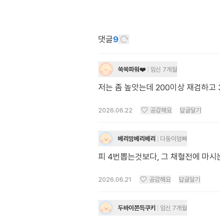
댓글
9
쑥쑥파워❤️
임신 7개월
저는 좀 높앗는데 200이상 재검하고 
2026.06.22
공감해요
답글달기
베리맘베리베리
다둥이엄빠
피 4번뽑는것보다, 그 채혈전에 마
2026.06.21
공감해요
답글달기
두바이쫀득쿠키
임신 7개월