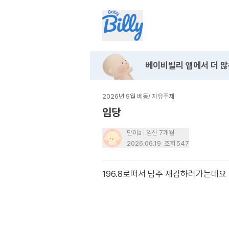
베이비빌리 앱에서
더 많
2026년 9월 베동
/
자유주제
임당
단이a
임신 7개월
2026.06.19
조회
547