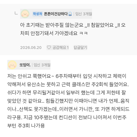
튼튼이건강하다
임신 3개월
작성자
아 초기때는 받아주질 않는군요 ,,!! 첨알았어요 ,,!! 오
차피 안정기돼서 가야겠네요 ㅋㅋ
2026.06.20
공감해요
1
답글달기
또잉이.
임신 3개월
저는 안쉬고 쭉했어요~ 6주차때부터 입덧 시작하고 체력이
약해져서 유산소는 못하고 근력 클래스만 주2회씩 들었어요.
쉬다가 하면 무리될거같아서 일부러 했는데 그게 저한테 잘
맞았던 것 같아요.. 힘들긴했지만 이때아니면 내가 언제..움직
이나..산책도 못가겠는데..이러면서 가니깐, 또 가면 하게되드
라구용. 지금 10주됐는데 컨디션이 전보다 나아져서 이번주
부턴 주3회 나가용