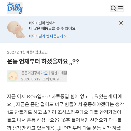
베이비빌리 앱에서
더 많은 베동글을 볼 수 있어요!
베이비빌리 앱 다운받기
2027년 1월 베동
/
임신고민
운동 언제부터 하셨을까요 ,,??
튼튼이건강하다
임신 3개월
2026.06.19
조회
1,069
지금 이제 8주5일차고 하루종일 힘이 없고 누워있는게 다에
요,,, 지금은 좀만 걸어도 너무 힘들어서 운동해야겠다는 생각
1도 안들기도 하고 초기라 조심스러운데요 다들 안정기접어
들고 나서 운동 하셨나요?? 16주 들어서면 산전요가 다녀볼
까 생각만 하고 있는데용 ,,,!!! 언제부터 다들 운동 시작 하셨