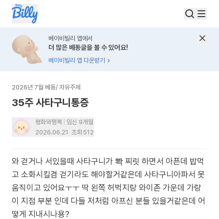
베이비빌리 앱에서
더 많은 베동글을 볼 수 있어요!
베이비빌리 앱 다운받기
2026년 7월 베동
/
자유주제
35주 사타구니통증
평화와행복
임신 9개월
2026.06.21
조회
512
와 걷거나 서있을때 사타구니가 뽝 찌릿 하면서 아픈데 밥먹
고 소화시킬겸 걷기라도 해야할거같은데 사타구니아파서 못
움직이고 있어요ㅜㅜ 딱 왼쪽 허벅지랑 와이존 가운데 가랑
이 지점 부분 인데 다들 저처럼 아프신 분들 있을거같은데 어
떻게 지내시나용?