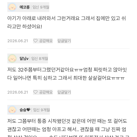
예코롱
임신 9개월
아기가 아래로 내려와서 그런거래요 그래서 집에만 있고 쉬
라고만 하셨어요!
2026.06.21
공감해요
답글달기
달님v
임신 8개월
저도 32주쯤부터그랬던거같아요ㅠㅠ엄청 찌릿하고 앉아잇
다 일어나면 특히 심하고 그래서 최대한 살살걸어요ㅠㅠㅠ
2026.06.21
공감해요
답글달기
슝슝💝
임신 9개월
저도 그쯤부터 통증 시작됐던것 같은데 어떤 때는 또 걸어도
괜찮고 어떤때는 엄청 아프고 해서.. 괜찮을 때 그냥 진짜 엄