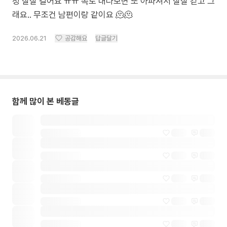
청 살살 걸어요 ㅠㅠ 속도 내다보면 또 아파져서 살살 걷고 그
래요.. 무조건 남편이랑 같이요 🫠🫠
2026.06.21
공감해요
답글달기
함께 많이 본 베동글