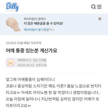
베이비빌리 앱에서
더 많은 베동글을 볼 수 있어요!
베이비빌리 앱 다운받기
2026년 10월 베동
/
자유주제
어깨 통증 있는분 계신가요
새복맘413
임신 5개월
2026.06.22
조회
139
엊그제 어깨통증이 심해지더니
코로나 증상처럼 스치기만 해도 아픈? 몸살 느낌으로 번지더
라고요ㅠ 아세트 아미노펜 한 알 먹었더니 괜찮아졌습니다..
오늘 아침에 일어나니 지난번처럼 심하진 않지만 어깨가 또
아프더라고요ㅠ