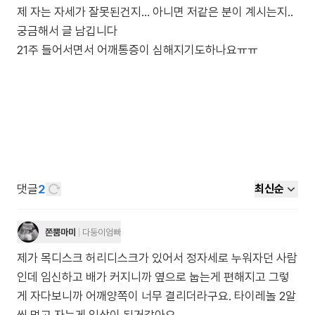
제 자는 자세가 잘못된건지... 아니면 저같은 분이 계시는지..
궁금해서 글 남깁니다
21주 들어서면서 어깨통증이 심해지기도하나요ㅠㅠ
댓글
2
최신순
쫀뿜마미
다둥이엄빠
제가 목디스크 허리디스크가 있어서 정자세로 누워자던 사람
인데 임신하고 배가 커지니까 옆으로 눕는게 편해지고 그렇
게 자다보니까 어깨양쪽이 너무 결리더라구요. 타이레놀 2알