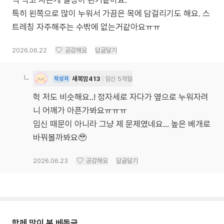
씩 먹고 자는게 일상이 된거같아요.
특히 왼쪽으로 많이 누워서 가끔은 목에 담걸리기도 해요. 스
트레칭 자주해주는 수밖에 없는거같아요ㅠㅠ
2026.06.22
공감해요
답글달기
새복맘413
임신 5개월
작성자
헉 저도 비슷해요..! 정자세로 자다가 옆으로 누워자려
니 어깨가 아픈가봐요ㅠㅠㅠ
임신 때문이 아니라 그냥 제 문제였네요... 높은 베개로
바꿔볼까봐요🥹
2026.06.23
공감해요
답글달기
함께 많이 본 베동글