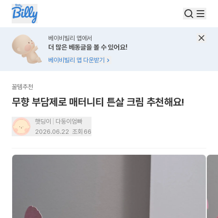
베이비빌리 앱에서
더 많은 베동글을 볼 수 있어요!
베이비빌리 앱 다운받기
꿀템추천
무향 부담제로 매터니티 튼살 크림 추천해요!
햇딩이
다둥이엄빠
2026.06.22
조회
66