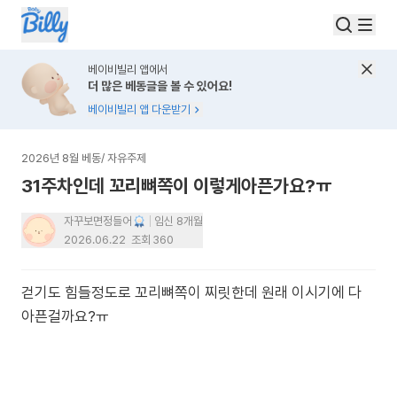
베이비빌리 앱에서
더 많은 베동글을 볼 수 있어요!
베이비빌리 앱 다운받기
2026년 8월 베동
/
자유주제
31주차인데 꼬리뼈쪽이 이렇게아픈가요?ㅠ
자꾸보면정들어
임신 8개월
2026.06.22
조회
360
걷기도 힘들정도로 꼬리뼈쪽이 찌릿한데 원래 이시기에 다
아픈걸까요?ㅠ