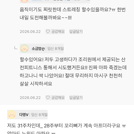
움직이기도 찌릿한데 스트레칭 할수있을까요?ㅠ 한번
내일 도전해볼까봐요~~!!!
2026.06.22
공감해요
답글달기
소금맘ღ
임신 8개월
할수있어요! 저두 고생하다가 조리원에서 제공되는 산
전피트니스 통해서 시도했거든요!! 진짜 아파 죽겠는데
하고나니 싹 나았어요! 절대 무리하지 마시구 천천히
살살 시작하셔요
2026.06.22
공감해요
답글달기
다영V
임신 8개월
저도 31주차인데,, 28주부터 꼬리뼈가 계속 아프더라구요 ㅠ
앉아도 누워도 아파요 ㅠ