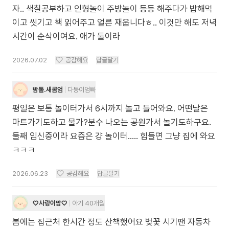
자.. 색칠공부하고 인형놀이 주방놀이 등등 해주다가 밥해먹
이고 씻기고 책 읽어주고 얼른 재웁니다ㅎ.. 이것만 해도 저녁
시간이 순삭이여요. 애가 둘이라
2026.07.02
공감해요
답글달기
밤톨.새콤엄
다둥이엄빠
평일은 보통 놀이터가서 6시까지 놀고 들어와요. 어떤날은
마트가기도하고 물가?분수 나오는 공원가서 놀기도하구요.
둘째 임신중이라 요즘은 걍 놀이터..... 힘들면 그냥 집에 와요
ㅋㅋㅋ
2026.06.23
공감해요
답글달기
♡사랑이맘♡
아기 40개월
봄에는 집근처 한시간 정도 산책했어요 벚꽃 시기땐 자동차