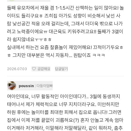
둘째 유모차에서 재울 겸 1-1.5시간 산책하는 일이 많아요! 놀
이터도 들리구요ㅎ 즈히집 아가도 성향이 비슷해서 낯선 사
람 낯선공간 적응 오래 걸리는데, 그래서 더더욱 밖으로 나가
려고 노력중이에요ㅠ 대근육도 키워주려고요!! 둘째가 3갤이
라 쉽지않네요ㅜㅜㅎㅎ
실내에서 하는건 요즘 찰흙놀이 재밌어해요! 끄적이기두요ㅎ
ㅎ 그치만 대부분은 역시 자동차... 원탑이죠 ㅋㅋㅋ
2026.07.03
공감해요
답글달기
poussin
다둥이엄빠
여아인데요, 너무 활동적인 아이인데다가.. 3월에 동생까지
태어나서 제가 체력적으로 너무 지치더라구요. 미안하지만
하원 후에는 놀이터를 최대한 피해서 집으로 옵니다! 그러면
집에서 이제 저를 끝없이 괴롭혀요(?) 혼자 안놀고 계속 엄마
이거해라 저거해라, 이말해라 저말해달라, 같이 뭐하자, 춤추