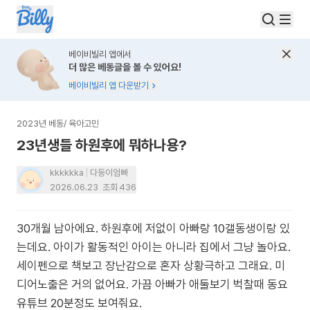
베이비빌리 앱에서
더 많은 베동글을 볼 수 있어요!
베이비빌리 앱 다운받기
2023년 베동
/
육아고민
23년생들 하원후에 뭐하나용?
kkkkkka
다둥이엄빠
2026.06.23
조회
436
30개월 남아에요. 하원후에 저없이 아빠랑 10갤동생이랑 있
는데요. 아이가 활동적인 아이는 아니라 집에서 그냥 놀아요.
세이펜으로 책보고 장난감으로 혼자 상황극하고 그래요. 미
디어노출은 거의 없어요. 가끔 아빠가 애둘보기 벅찰때 동요
유튜브 20분정도 보여줘요.