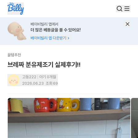
베이비빌리 앱에서
더 많은 베동글을 볼 수 있어요!
베이비빌리 앱 다운받기
꿀템추천
브레짜 분유제조기 실제후기!!
고동222
아기 0개월
2026.06.23
조회
69