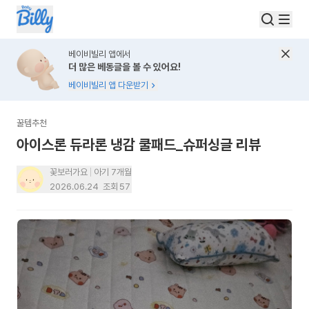
베이비빌리 앱에서
더 많은 베동글을 볼 수 있어요!
베이비빌리 앱 다운받기
꿀템추천
아이스론 듀라론 냉감 쿨패드_슈퍼싱글 리뷰
꽃보러가요
아기 7개월
2026.06.24
조회
57