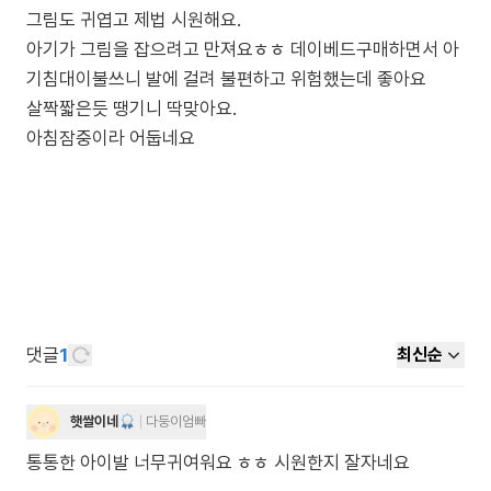
그림도 귀엽고 제법 시원해요.
아기가 그림을 잡으려고 만져요ㅎㅎ 데이베드구매하면서 아
기침대이불쓰니 발에 걸려 불편하고 위험했는데 좋아요
살짝짧은듯 땡기니 딱맞아요.
아침잠중이라 어둡네요
댓글
1
최신순
햇쌀이네
다둥이엄빠
통통한 아이발 너무귀여워요 ㅎㅎ 시원한지 잘자네요