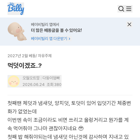
베이비빌리 앱에서
더 많은 베동글을 볼 수 있어요!
베이비빌리 앱 다운받기
2027년 2월 베동
/
자유주제
먹덧이겠죠..?
오월오트맘
다둥이엄빠
2026.06.24
조회
380
첫째땐 체덧과 냄새덧, 양치덧, 토덧이 있어 입덧기간 체중변
화가 없었는데
이번엔 속이 조금이라도 비면 쓰리고 울렁거리고 뭔가를 계
속 먹어줘야 그나마 괜찮아지네요 🥹
첫째 밥 해줘야되는데 냄새덧 아닌것에 감사하며 지내고 있