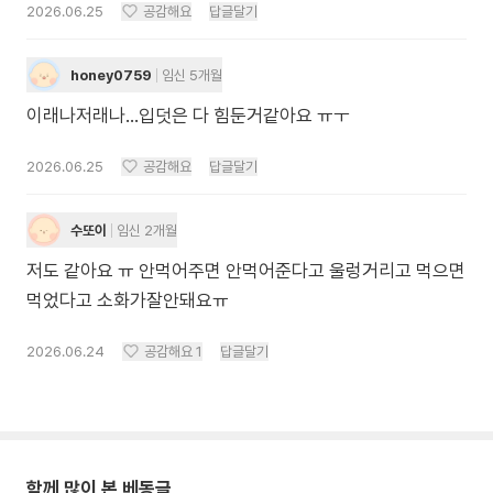
2026.06.25
공감해요
답글달기
honey0759
임신 5개월
이래나저래나...입덧은 다 힘둔거같아요 ㅠㅜ
2026.06.25
공감해요
답글달기
수또이
임신 2개월
저도 같아요 ㅠ 안먹어주면 안먹어준다고 울렁거리고 먹으면
먹었다고 소화가잘안돼요ㅠ
2026.06.24
공감해요
1
답글달기
함께 많이 본 베동글