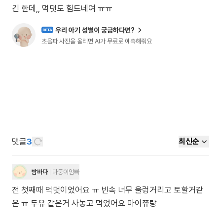
긴 한데,, 먹덧도 힘드네여 ㅠㅠ
우리 아기 성별이 궁금하다면?
BETA
초음파 사진을 올리면 AI가 무료로 예측해줘요
댓글
3
최신순
밤바다
다둥이엄빠
전 첫째때 먹덧이었어요 ㅠ 빈속 너무 울렁거리고 토할거같
은 ㅠ 두유 같은거 사놓고 먹었어요 마이쮸랑