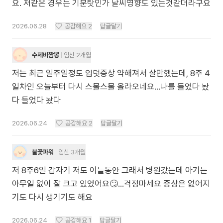
요. 저같은 경우는 기분탓인가 날씨영향도 있는것같더라구요
2026.06.28
공감해요
2
답글달기
수제비짬뽕
임신 2개월
저는 최근 일주일정도 입덧증상 약해져서 살만했는데, 8주 4
일차인 오늘부터 다시 스물스물 올라오네요...나를 들었다 놨
다 들었다 놨다
2026.06.24
공감해요
2
답글달기
불꽃파워
임신 3개월
저 8주6일 갑자기 저도 이틀동안 그래서 병원갔는데 아기는
아무일 없이 잘 크고 있었어요🙄...걱정마세요 증상은 없어지
기도 다시 생기기도 해요
2026.06.24
공감해요
1
답글달기