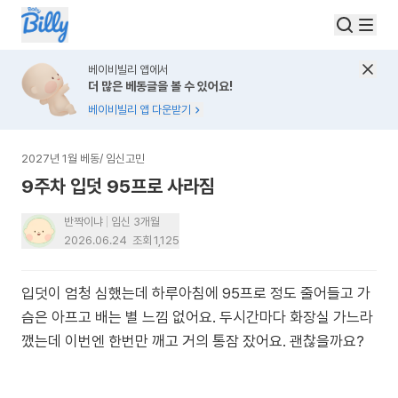
베이비빌리 앱에서
더 많은 베동글을 볼 수 있어요!
베이비빌리 앱 다운받기
2027년 1월 베동
/
임신고민
9주차 입덧 95프로 사라짐
반짝이냐
임신 3개월
2026.06.24
조회
1,125
입덧이 엄청 심했는데 하루아침에 95프로 정도 줄어들고 가
슴은 아프고 배는 별 느낌 없어요. 두시간마다 화장실 가느라
깼는데 이번엔 한번만 깨고 거의 통잠 잤어요. 괜찮을까요?