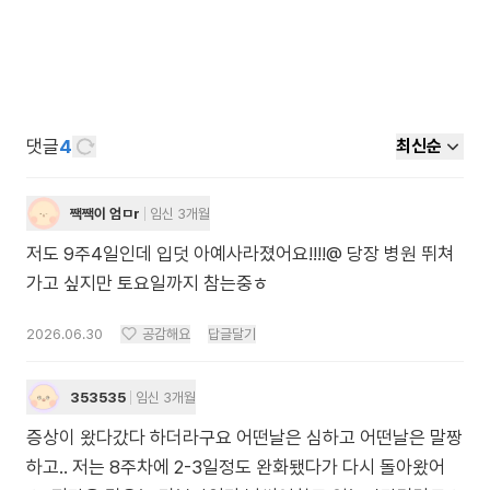
댓글
4
최신순
짹짹이 엄ㅁr
임신 3개월
저도 9주4일인데 입덧 아예사라졌어요!!!!@ 당장 병원 뛰쳐
가고 싶지만 토요일까지 참는중ㅎ
2026.06.30
공감해요
답글달기
353535
임신 3개월
증상이 왔다갔다 하더라구요 어떤날은 심하고 어떤날은 말짱
하고.. 저는 8주차에 2-3일정도 완화됐다가 다시 돌아왔어