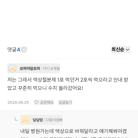
댓글
4
최신순
로하야알로하
아기 9개월
저는 그래서 액상철분제 1포 먹던거 2포씩 먹으라고 안내 받
았고 꾸준히 먹으니 수치 올라갔어요!
2026.06.25
공감해요
답글달기
딩딩잉
다둥이엄빠
내일 병원가는데 액상으로 바꿔달라고 얘기해봐야겠