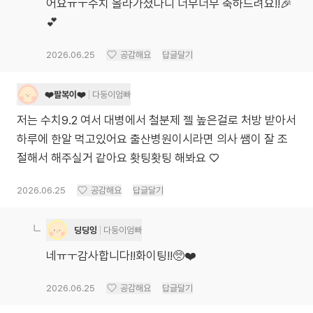
어요ㅠㅜ수치 올라가셨다니 너무너무 축하드려요!!🎉
💕
2026.06.25
공감해요
답글달기
❤️팔복이❤️
다둥이엄빠
저는 수치9.2 여서 대병에서 철분제 젤 높은걸로 처방 받아서
하루에 한알 먹고있어요 출산병원이시라면 의사 쌤이 잘 조
절해서 해주실거 같아요 홧팅홧팅 해봐요 ♡
2026.06.25
공감해요
답글달기
딩딩잉
다둥이엄빠
네ㅠㅜ감사합니다!!화이팅!!🥺❤️
2026.06.25
공감해요
답글달기