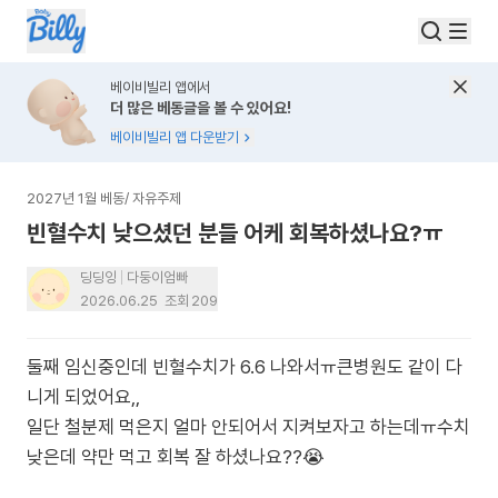
베이비빌리 앱에서
더 많은 베동글을 볼 수 있어요!
베이비빌리 앱 다운받기
2027년 1월 베동
/
자유주제
빈혈수치 낮으셨던 분들 어케 회복하셨나요?ㅠ
딩딩잉
다둥이엄빠
2026.06.25
조회
209
둘째 임신중인데 빈혈수치가 6.6 나와서ㅠ큰병원도 같이 다
니게 되었어요,,
일단 철분제 먹은지 얼마 안되어서 지켜보자고 하는데ㅠ수치
낮은데 약만 먹고 회복 잘 하셨나요??😭