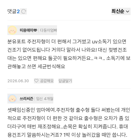
댓글
2
최신순
띠용애미🫶
다둥이엄빠
분유포트 주전자형이 더 편해서 그거썼고 uv소독기 있으면
건조기 없어도됩니다 거의다 말라서 나와요! 대신 젖병건조
대는 있으면 편해요 둘곳이 필요하거든요..ㅋㅋ.. 소독기에 보
관해놓고 쓰면 세균번식해요
2026.06.30
공감해요
답글달기
쓰리씨즌
임신 4개월
셋째임신중인 엄마에여.주전자형 출수형 둘다 써봤는데 개인
적으로 주전자형이 더 편한 것 같아요 출수형은 오차가 좀 있
더라구여 매번 재조정해요..손목은 확실히 지켜줍니다. 휴대
용건조기 말씀하시는거죠? 1박 이상 놀러갔을 때만 씁니다.