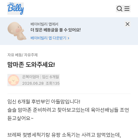
베이비빌리 앱에서
더 많은 베동글을 볼 수 있어요!
베이비빌리 앱 다운받기
자유 베동
/
자유주제
맘마존 도와주세요!
은복이엄마
임신 6개월
2026.06.28
조회
135
임신 6개월 후반부인 아들맘입니다!
슬슬 맘마존 준비하려고 찾아보고있는데 육아선배님들 조언
듣고싶어요~
브레짜 젖병세척기랑 유팡 소독기는 사려고 맘먹었는데,