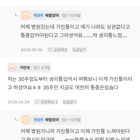
해별엄마
임신 10개월
작성자
어제 병원갓는데 가진통이고 애기 나와도 상관없다고
통증있어야된다고 그러셧어유........딱 생리통느낌....
2026.06.30
공감해요
답글달기
이만토
임신 9개월
저는 30주정도부터 생리통있어서 여쭤보니 이게 가진통이라
고 하셨어요ㅎㅎ 35주인 지금도 여전히 통증은있슴다
2026.06.28
공감해요
3
답글달기
해별엄마
임신 10개월
작성자
어제 병원가니까 가진통이고 이제 가진통 느껴야된다
고 하시도라구여........ㅠㅠ큐큨ㅋㅋ 엄청 일찍 느끼셨