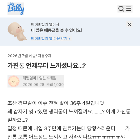
베이비빌리 앱에서
더 많은 베동글을 볼 수 있어요!
베이비빌리 앱 다운받기
2026년 7월 베동
/
자유주제
가진통 언제부터 느끼셨나요...?
해별엄마
임신 9개월
2026.06.28
조회
1,030
조산 경부길이 이슈 전혀 없이 36주 4일입니닷
왜 갑자기 잊고있던 생리통이 느껴질까요........? 이게 가진통
일까요...?
일정 때문에 내일 3주만에 진료가는데 당황스러운디....... 가
진통 보통 어느정도 느껴지고 사라지나요ㅠㅠㅠㅠㅠㅠ꺄