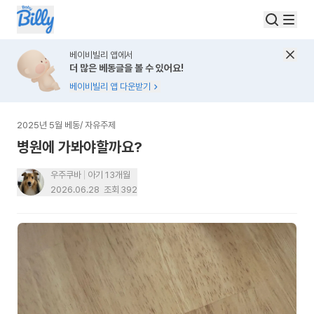
베이비빌리 앱에서
더 많은 베동글을 볼 수 있어요!
베이비빌리 앱 다운받기
2025년 5월 베동
/
자유주제
병원에 가봐야할까요?
우주쿠바
아기 13개월
2026.06.28
조회
392