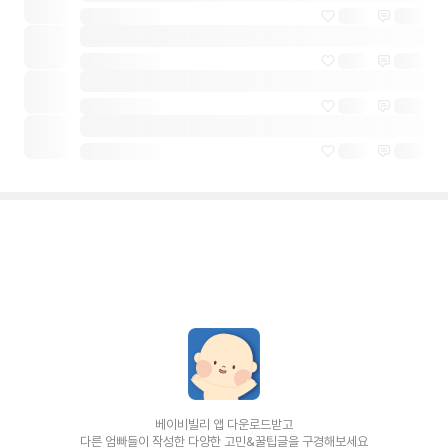
베이비빌리 앱 다운로드받고
다른 엄빠들이 작성한 다양한 고민&꿀팁글을 구경해보세요