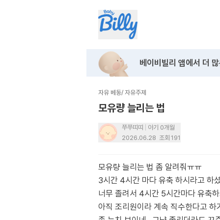
베이비빌리 앱에서
더 많
자유 베동
/
자유주제
모유량 늘리는 법
쭈쭈띠띠
아기 0개월
2026.06.28
조회
191
모유량 늘리는 법 좀 알려줘ㅠㅠ
3시간 4시간 마다 유축 하시라고 하
너무 졸려서 4시간 5시간마다 유축
아직 조리원이라 계속 직수한다고 하