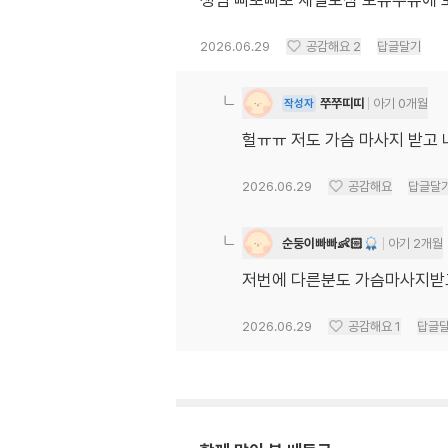
생님 삐뽀삐뽀 채널보심 모유수유에 
2026.06.29
공감해요
2
답글달기
쭈쭈띠띠
아기 0개월
작성자
헐ㅠㅠ 저도 가슴 마사지 받고
2026.06.29
공감해요
답글달
순둥이빠빠👶🏻
아기 2개월
저번에 다른분도 가슴마사지받고
2026.06.29
공감해요
1
답글