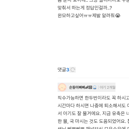
좀 눈치 보이네.. 그냥 졸리더라도 꾸
맞춰서 하는게 정답인걸까..?
완모하고싶어ㅠㅠ제발 알려줘😭
댓글
3
순둥이빠빠👶🏻
아기 2개월
직수가능하면 한두번이라도 꼭 하시고 
시간마다 하시면 나중에 퇴소해서도 아
서 아기도 잘 물거에요. 지금 유축은
한 물, 국 마시는 것도 도움되었어요