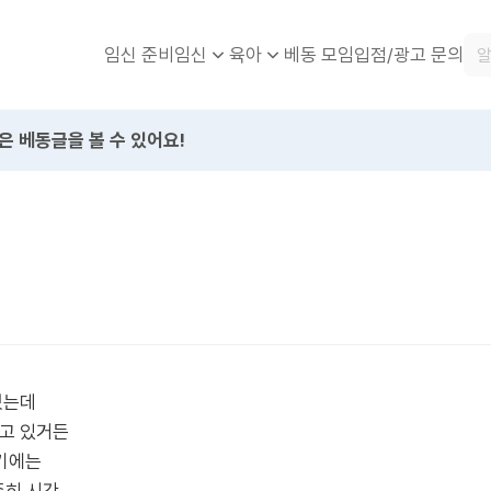
임신 준비
베동 모임
입점/광고 문의
임신
육아
은 베동글을 볼 수 있어요!
셨는데
하고 있거든
기에는