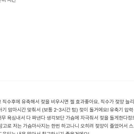
준히 시간
직수후에 유축해서 젖을 비우시면 젤 효과좋아요. 직수가 젖양 늘리
기 맘마시간 맞춰서 (보통 2-3시간 텀) 젖이 돌거에요! 유축기 압
 너무 욕심내서 다 짜낸다 생각보단 가슴에 자극줘서 젖을 돌게한다정
. 참고로 저는 가슴마사지는 한번 하고나니 오히려 젖양이 줄었어서