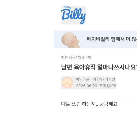
베이비빌리 앱에서
더 많
자유 베동
/
자유주제
남편 육아휴직 얼마나쓰시나요
파인애플파이
아기 1개월
2026.06.29
조회
1,008
다들 쓰긴 하는지.. 궁금해요