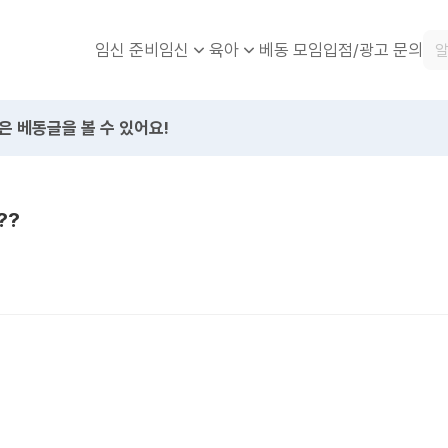
임신 준비
베동 모임
입점/광고 문의
임신
육아
은 베동글을 볼 수 있어요!
??