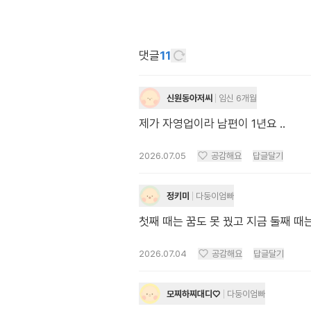
댓글
11
신원동아저씨
임신 6개월
제가 자영업이라 남편이 1년요 ..
2026.07.05
공감해요
답글달기
정키미
다둥이엄빠
첫째 때는 꿈도 못 꿨고 지금 둘째 때는 
2026.07.04
공감해요
답글달기
모찌하찌대디♡
다둥이엄빠