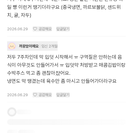
일 빵 이런거 땡기더라구요 (중국냉면, 까르보불닭, 샌드위
치, 귤, 자두)
2026.06.29
공감해요
답글달기
까꿍맘이에요
임신 2개월
저두 7주차인데 막 입덧 시작해서 ㅠ 구역질은 안하는데 음
식이 아무것도 안들어가서 ㅠ 입덧약 처방받고 매콤김밥이랑
수박주스 먹고 좀 괜찮아쟜어요.
냉면도 막 땡겼는데 육수만 좀 마시고 안들어가더라구요
2026.06.29
공감해요
답글달기