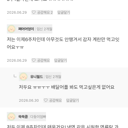
2026.06.29
공감해요
2
답글달기
쪄어어엉이
임신 2개월
저는 이제6주차인데 아무것도 안땡겨서 감자 계란만 먹고잇
어요ㅜㅠ
2026.06.29
공감해요
답글달기
유니월드
임신 2개월
저두요 ㅠㅠㅜㅜ 배달어플 봐도 먹고싶은게 없어요
2026.06.30
공감해요
답글달기
쑥쑥큼
다둥이엄빠
저두 이제 8주차인데 매운거요! 냉면 같은 시원한 면류랑 과