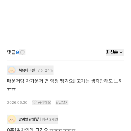
댓글
9
최신순
복덩마미찐
임신 2개월
매운거랑 차가운거 면 엄청 땡겨요!! 고기는 생각만해도 느끼
ㅠㅠ
2026.06.30
공감해요
답글달기
말랑말랑해🐮
임신 3개월
8주1일차인데 고기요 ㅠㅠㅠㅠㅠㅠ