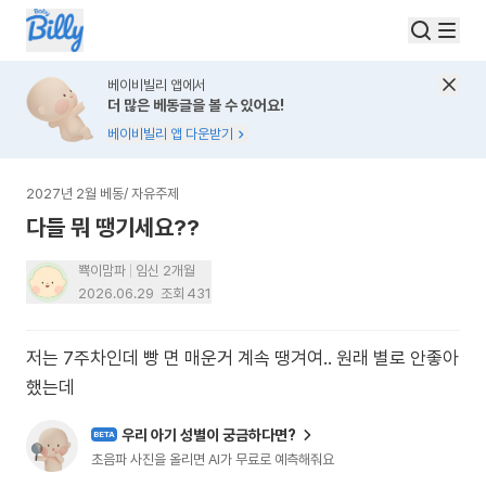
베이비빌리 앱에서
더 많은 베동글을 볼 수 있어요!
베이비빌리 앱 다운받기
2027년 2월 베동
/
자유주제
다들 뭐 땡기세요??
뾱이맘파
임신 2개월
2026.06.29
조회
431
저는 7주차인데 빵 면 매운거 계속 땡겨여.. 원래 별로 안좋아
했는데
우리 아기 성별이 궁금하다면?
BETA
초음파 사진을 올리면 AI가 무료로 예측해줘요