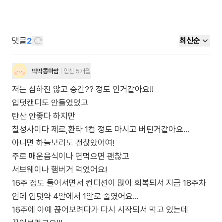
댓글
2
최신순
딱딱콩마맘
임신 5개월
저는 심하진 않고 중간?? 정도 인거같아요!!
입덧캔디도 안들었었고
탄산 안좋다 하지만
칠성사이다 제로,환타 1컵 정도 마시고 버틴거같아요...
아니면 하늘보리도 괜찮았어여!
주로 매운음식이나 면먹으면 괜찮고
서브웨이나 햄버거 먹었어요!
16주 정도 들어서면서 컨디션이 많이 회복되서 지금 18주차
인데 입덧약 4알에서 1알로 줄였어요...
16주에 아예 끊어보려다가 다시 시작되서 먹고 있는데