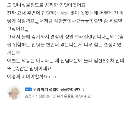
도 잇나싶을정도로 끔찍한 입덧이엿어요
진짜 요새 주변에 입덧하는 사람 많이 못봣는데 어떻게 전 이
렇게 심할까요,,,,저처럼 심한분잇나요ㅠㅠ잇으면 좀 위로받
고싶어요,,,
그래서 둘째 갖기까지 결심이 정말 오래걸렷답니다,,,제 목숨
을 위험하는 입덧을 한번더 겪는다는게 너무 힘든 결정이였
거든요
어쨋든 외동은 아니라는 제 신념때문에 둘째 임신6주차 인데
또,,,똑같은 입덧이네요
우리 아기 성별이 궁금하다면?
BETA
초음파 사진을 올리면 AI가 무료로 예측해줘요