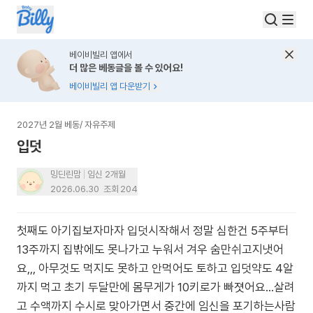
베이비빌리 앱에서
더 많은 베동글을 볼 수 있어요!
베이비빌리 앱 다운받기
2027년 2월 베동
/
자유주제
입덧
밍딘린맘
임신 2개월
2026.06.30
조회
204
첫째도 아기집보자마자 입덧시작해서 정말 심한건 5주부터
13주까지 집밖에도 못나가고 누워서 겨우 숨만쉬고지냇어
요,,, 아무것도 먹지도 못하고 안먹어도 토하고 입덧약도 4알
까지 먹고 초기 두달만에 몸무게가 10키로가 빠졋어요...살려
고 수액까지 수시로 맞아가면서 중간에 임신을 포기하는사람