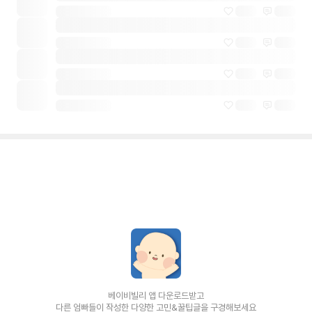
베이비빌리 앱 다운로드받고
다른 엄빠들이 작성한 다양한 고민&꿀팁글을 구경해보세요