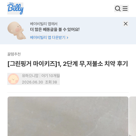
베이비빌리 앱에서
더 많은 베동글을 볼 수 있어요!
베이비빌리 앱 다운받기
꿀템추천
[그린핑거 마이키즈]1, 2단계 무,저불소 치약 후기
유하으니맘
아기 10개월
2026.06.30
조회
38