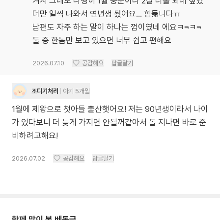
겨서 그래도 다행히 1월 중순이라 2살 터울 되네 싶었
더만 일찍 나와서 연년생 됬어요... 힘듦니다ㅠ
남편도 자주 하는 말이 하나는 껌이였네 에요ㅋ⫬ㅋ⫬
둘 중 한놈만 보고 있으면 너무 쉽고 편해요
2026.07.10
공감해요
답글달기
조디기처리
아기 5개월
1월에 제왕으로 첫아들 출산햇어요! 저는 90년생이라서 나이
가 있다보니 더 늦게 가지면 안될꺼같아서 돌 지나면 바로 준
비하려고해요!
2026.07.02
공감해요
답글달기
함께 많이 본 베동글