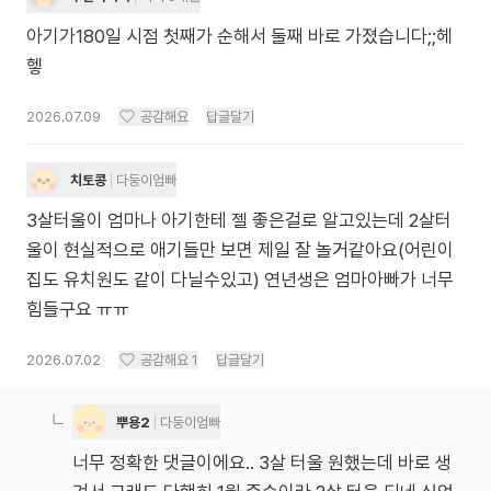
아기가180일 시점 첫째가 순해서 둘째 바로 가졌습니다;;헤
헿
2026.07.09
공감해요
답글달기
치토콩
다둥이엄빠
3살터울이 엄마나 아기한테 젤 좋은걸로 알고있는데 2살터
울이 현실적으로 애기들만 보면 제일 잘 놀거같아요(어린이
집도 유치원도 같이 다닐수있고) 연년생은 엄마아빠가 너무
힘들구요 ㅠㅠ
2026.07.02
공감해요
1
답글달기
뿌용2
다둥이엄빠
너무 정확한 댓글이에요.. 3살 터울 원했는데 바로 생