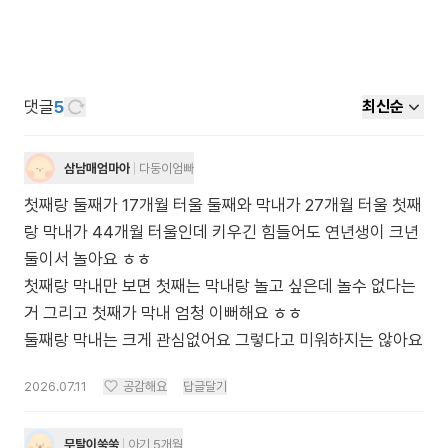
댓글
5
최신순
삼남매엄마아
다둥이엄빠
첫째랑 둘째가 17개월 터울 둘째와 막내가 27개월 터울 첫째
랑 막내가 44개월 터울인데 키우긴 힘들어도 연년생이 크년
둘이서 놀아요 ㅎㅎ
첫째랑 막내만 보면 첫째는 막내랑 놀고 싶은데 놀수 없다는
거 그리고 첫째가 막내 엄청 이뻐해요 ㅎㅎ
둘째랑 막내는 크게 관심없어요 그렇다고 미워하지는 않아요
2026.07.11
공감해요
답글달기
무탈이쑥쑥
아기 5개월