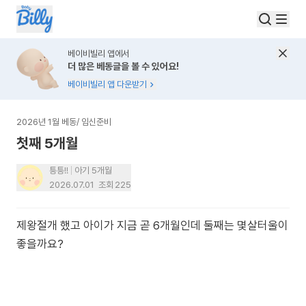
베이비빌리 앱에서
더 많은 베동글을 볼 수 있어요!
베이비빌리 앱 다운받기
2026년 1월 베동
/
임신준비
첫째 5개월
틍틍!!
아기 5개월
2026.07.01
조회
225
제왕절개 했고 아이가 지금 곧 6개월인데 둘째는 몇살터울이
좋을까요?