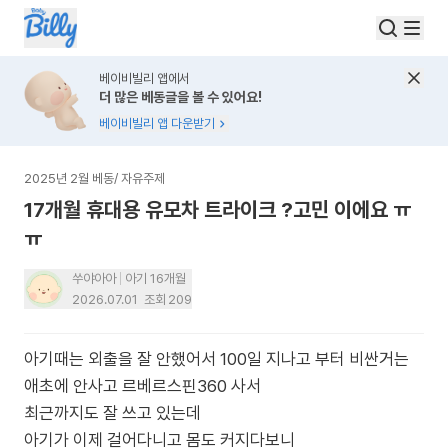
베이비빌리 앱에서
더 많은 베동글을 볼 수 있어요!
베이비빌리 앱 다운받기
2025년 2월 베동
/
자유주제
17개월 휴대용 유모차 트라이크 ?고민 이에요 ㅠ
ㅠ
쑤야아아
아기 16개월
2026.07.01
조회
209
아기때는 외출을 잘 안했어서 100일 지나고 부터 비싼거는
애초에 안사고 르베르스핀360 사서
최근까지도 잘 쓰고 있는데
아기가 이제 걸어다니고 몸도 커지다보니