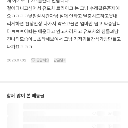
제 아기도 ㅣ7개월인데 안탑니다.
걸어다니고싶어서 유모차 트라이크 는 그냥 수레같은존재예
요ㅋㅋㅋㅋ낮잠잘시간아님 절대 안타고 탈출시도하고못내
리게하면 진상진상 나가서 악쓰고울면 엄마만 덥고 짜증납니
다ㅋㅋㅋ아빠는 애운다고 안고사라지고 유모차와 짐들과남
긴나의모습이... 초라해보여서 그냥 기저귀물간식가방만들고
나가요ㅋㅋㅋ
2026.07.02
공감해요
답글달기
함께 많이 본 베동글