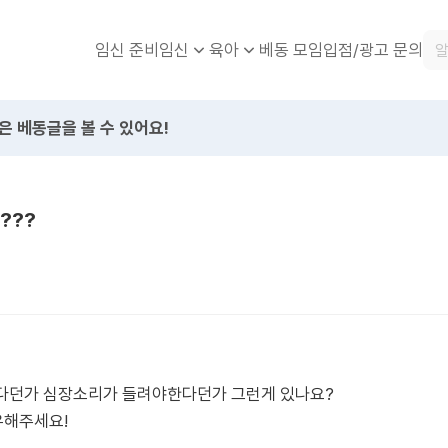
임신 준비
베동 모임
입점/광고 문의
임신
육아
은 베동글을 볼 수 있어요!
???
다던가 심장소리가 들려야한다던가 그런게 있나요?
유해주세요!