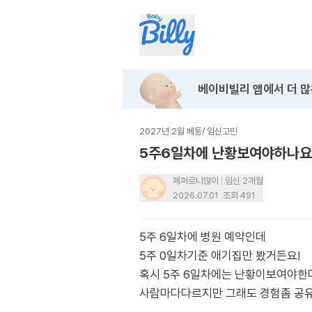
베이비빌리 앱에서
더 많
2027년 2월 베동
/
임신고민
5주6일차에 난황보여야하나요
페퍼로니많이
임신 2개월
2026.07.01
조회
491
5주 6일차에 병원 예약인데
5주 0일차기준 애기집만 봤거든요!
혹시 5주 6일차에는 난황이보여야한
사람마다다르지만 그래도 경험좀 공