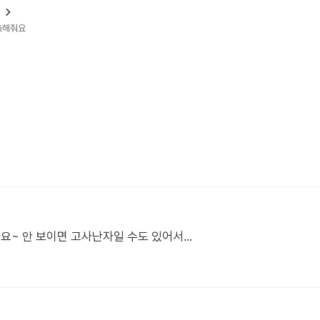
?
예측해줘요
요~ 안 보이면 고사난자일 수도 있어서...