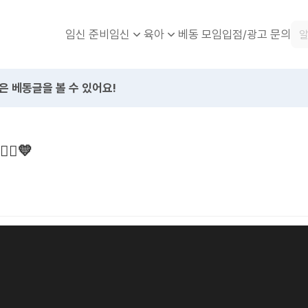
임신 준비
베동 모임
입점/광고 문의
임신
육아
은 베동글을 볼 수 있어요!
♀️💛