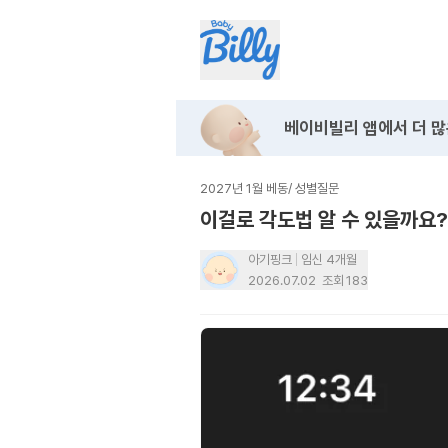
베이비빌리 앱에서
더 많
2027년 1월 베동
/
성별질문
이걸로 각도법 알 수 있을까요?🙇‍
아기핑크
임신 4개월
2026.07.02
조회
183