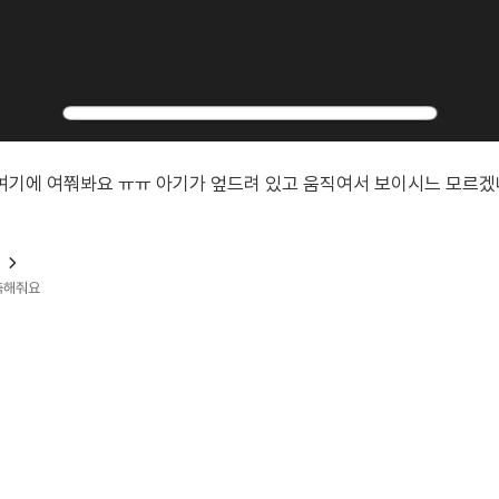
기에 여쭤봐요 ㅠㅠ 아기가 엎드려 있고 움직여서 보이시느 모르겠네
?
예측해줘요