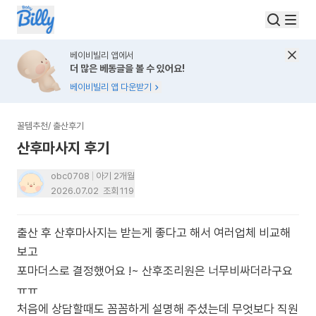
베이비빌리 앱에서
더 많은 베동글을 볼 수 있어요!
베이비빌리 앱 다운받기
꿀템추천
/
출산후기
산후마사지 후기
obc0708
아기 2개월
2026.07.02
조회
119
출산 후 산후마사지는 받는게 좋다고 해서 여러업체 비교해
보고
포마더스로 결정했어요 !~ 산후조리원은 너무비싸더라구요
ㅠㅠ
처음에 상담할때도 꼼꼼하게 설명해 주셨는데 무엇보다 직원