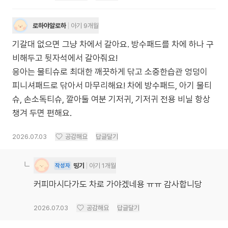
로하야알로하
아기 9개월
기갈대 없으면 그냥 차에서 갈아요. 방수패드를 차에 하나 구
비해두고 뒷자석에서 갈아줘요!
응아는 물티슈로 최대한 깨끗하게 닦고 소중한습관 엉덩이
피니셔패드로 닦아서 마무리해요! 차에 방수패드, 아기 물티
슈, 손소독티슈, 깔아둘 여분 기저귀, 기저귀 전용 비닐 항상
챙겨 두면 편해요.
2026.07.03
공감해요
답글달기
띵기
아기 1개월
작성자
커피마시다가도 차로 가야겠네용 ㅠㅠ 감사합니당
2026.07.03
공감해요
답글달기