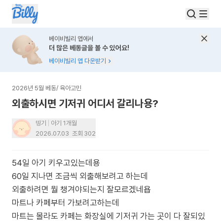
베이비빌리 앱에서
더 많은 베동글을 볼 수 있어요!
베이비빌리 앱 다운받기
2026년 5월 베동
/
육아고민
외출하시면 기저귀 어디서 갈리나용?
띵기
아기 1개월
2026.07.03
조회
302
54일 아기 키우고있는데용
60일 지나면 조금씩 외출해보려고 하는데
외출하려면 뭘 챙겨야되는지 잘모르겠네욥
마트나 카페부터 가보려고하는데
마트는 몰라도 카페는 화장실에 기저귀 가는 곳이 다 잘되있