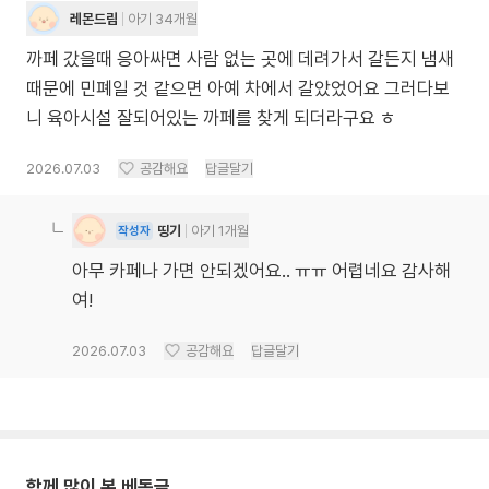
레몬드림
아기 34개월
까페 갔을때 응아싸면 사람 없는 곳에 데려가서 갈든지 냄새
때문에 민폐일 것 같으면 아예 차에서 갈았었어요 그러다보
니 육아시설 잘되어있는 까페를 찾게 되더라구요 ㅎ
2026.07.03
공감해요
답글달기
띵기
아기 1개월
작성자
아무 카페나 가면 안되겠어요.. ㅠㅠ 어렵네요 감사해
여!
2026.07.03
공감해요
답글달기
함께 많이 본 베동글