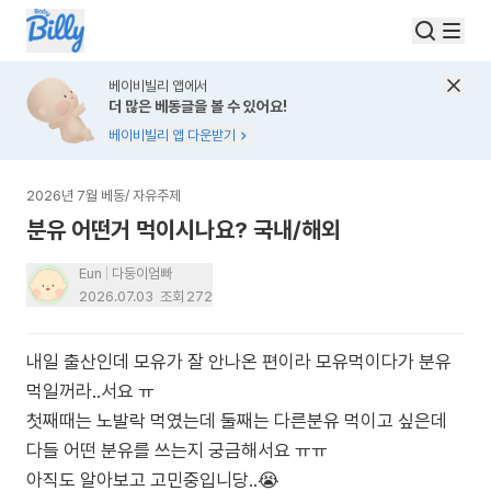
베이비빌리 앱에서
더 많은 베동글을 볼 수 있어요!
베이비빌리 앱 다운받기
2026년 7월 베동
/
자유주제
분유 어떤거 먹이시나요? 국내/해외
Eun
다둥이엄빠
2026.07.03
조회
272
내일 출산인데 모유가 잘 안나온 편이라 모유먹이다가 분유
먹일꺼라..서요 ㅠ
첫째때는 노발락 먹였는데 둘째는 다른분유 먹이고 싶은데
다들 어떤 분유를 쓰는지 궁금해서요 ㅠㅠ