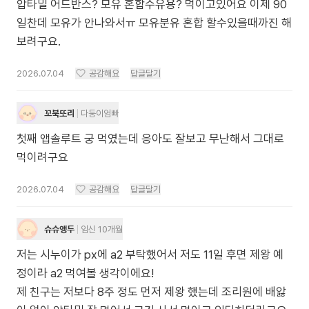
압타밀 어드반스? 모유 혼합수유용? 먹이고있어요 이제 90
일찬데 모유가 안나와서ㅠ 모유분유 혼합 할수있을때까진 해
보려구요.
2026.07.04
공감해요
답글달기
꼬북또리
다둥이엄빠
첫째 앱솔루트 궁 먹였는데 응아도 잘보고 무난해서 그대로
먹이려구요
2026.07.04
공감해요
답글달기
슈슈앵두
임신 10개월
저는 시누이가 px에 a2 부탁했어서 저도 11일 후면 제왕 예
정이라 a2 먹여볼 생각이에요!
제 친구는 저보다 8주 정도 먼저 제왕 했는데 조리원에 배앓