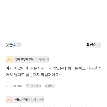
댓글
4
최신순
뚜루루뚜루뚜이
다둥이엄빠
아기 배앓이 후 골든저지 바꿔먹였는데 황금똥싸고 너무잘먹
어서 둘째도 골든저지 먹일꺼에요~
2026.07.06
공감해요
답글달기
어느순간맘
아기 3개월