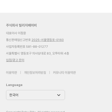
주식회사 빌리지베이비
대표이사 이정윤
통신판매업신고번호
2025-서울영등포-0160
사업자등록번호 581-88-01277
서울특별시 영등포구 의사당대로 83, 오투타워 4층
입점/광고 문의
이용약관
|
개인정보처리방침
|
커뮤니티 이용약관
Language