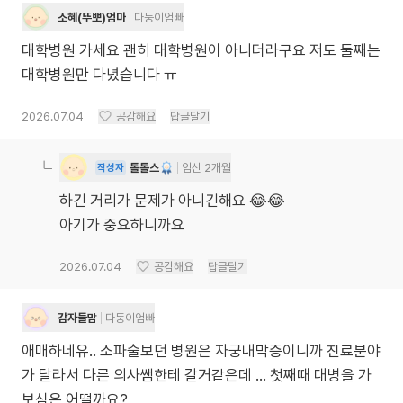
소혜(뚜뽀)엄마
다둥이엄빠
대학병원 가세요 괜히 대학병원이 아니더라구요 저도 둘째는
대학병원만 다녔습니다 ㅠ
2026.07.04
공감해요
답글달기
톨톨스
임신 2개월
작성자
하긴 거리가 문제가 아니긴해요 😂😂
아기가 중요하니까요
2026.07.04
공감해요
답글달기
감자들맘
다둥이엄빠
애매하네유.. 소파술보던 병원은 자궁내막증이니까 진료분야
가 달라서 다른 의사쌤한테 갈거같은데 … 첫째때 대병을 가
보심은 어떨까요?