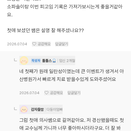
소파술이랑 이번 피고임 기록은 가져가보시는게 좋을거같아
요.
첫애 보셨던 쌤은 설명 잘 해주셨나요??
2026.07.04
공감해요
답글달기
톨톨스
임신 2개월
작성자
네 첫째가 원래 일란성이였는데 큰 이벤트가 생겨서 아
산병원가서 빠르게 치료 받을수있게 도와주셨어요
2026.07.04
공감해요
답글달기
감자들맘
다둥이엄빠
그럼 첫애 의사쌤으로 갈꺼같아요. 저 경산됐을때도 첫
애 교수님께 가니까 너무 좋아하시더라구요. 더 잘 봐