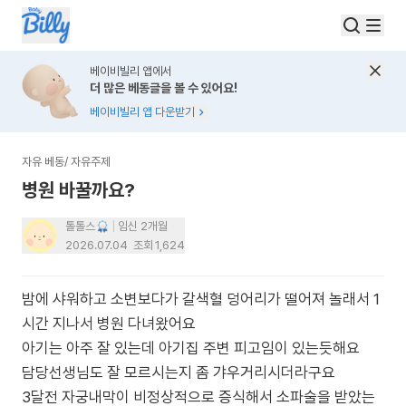
베이비빌리 앱에서
더 많은 베동글을 볼 수 있어요!
베이비빌리 앱 다운받기
자유 베동
/
자유주제
병원 바꿀까요?
톨톨스
임신 2개월
2026.07.04
조회
1,624
밤에 샤워하고 소변보다가 갈색혈 덩어리가 떨어져 놀래서 1
시간 지나서 병원 다녀왔어요
아기는 아주 잘 있는데 아기집 주변 피고임이 있는듯해요
담당선생님도 잘 모르시는지 좀 갸우거리시더라구요
3달전 자궁내막이 비정상적으로 증식해서 소파술을 받았는