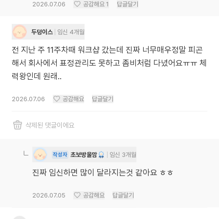
2026.07.06
공감해요
1
답글달기
두덩이스
임신 4개월
전 지난 주 11주차때 워크샵 갔는데 진짜 너무매우정말 피곤
해서 회사에서 표정관리도 못하고 좀비처럼 다녔어요ㅠㅠ 체
력왕인데 원래..
2026.07.06
공감해요
답글달기
삭제된 댓글이에요
초보방울맘
임신 3개월
작성자
진짜 임신하면 많이 달라지는것 같아요 ㅎㅎ
2026.07.05
공감해요
답글달기