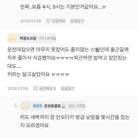
진짜..요즘 4시, 5시는 기본인거같아요...ㅠ
2026.07.08
공감해요
답글달기
까꿍도르맘
아기 8개월
운전대잡으면 아무리 못잤어도 졸지않는 스퇄인데 출근길에
자주 졸아서 식겁했어요ㅠㅠㅠㅠ퇴근하면 밥먹고 잠만잤는
데도….
커피는 달고살았어요 ㅠㅠㅠㅠ
2026.07.06
공감해요
2
답글달기
초보방울맘
임신 3개월
작성자
저도 새벽까지 잠 안오다가 방금 낮잠을 몇시간을 잤는
지 모르겠어요