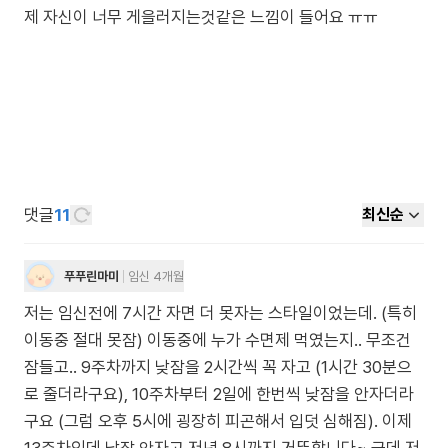
제 자신이 너무 게을러지는것같은 느낌이 들어요 ㅠㅠ
댓글
11
최신순
푸푸린마미
임신 4개월
저는 임신전에 7시간 자면 더 못자는 스타일이었는데. (특히
이동중 절대 못잠) 이동중에 누가 수면제 먹였는지.. 무조건
잠들고.. 9주차까지 낮잠을 2시간씩 꼭 자고 (1시간 30분으
로 줄더라구요), 10주차부터 2일에 한번씩 낮잠을 안자더라
구요 (그럼 오후 5시에 굉장히 피곤해서 입덧 심해짐). 이제