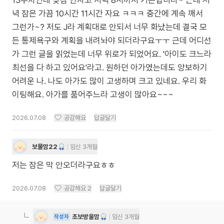
13주차인데 낮잠 안자고 저녁 8시까지 거뜬합니다~ 근데 저
녁 잠은 가끔 10시간 11시간 자요 ㅋㅋㅋ 중간에 계속 깨서
그런가~? 저도 J라 계획대로 안되서 너무 화났는데 결국 모
든 통제욕구와 계획을 내려놔야 되더라구요ㅜㅜ 근데 어디선
가 그런 글을 읽었는데 너무 위로가 되었어요. '아이도 크느라
최선을 다 하고 있어요'라고. 원하던 아가였는데도 양보하기
어려운 나. 나도 아가도 많이 고생하며 크고 있네요. 우리 화
이팅해요. 아가를 품어주느라 고생이 많아요~~~
2026.07.08
공감해요
답글달기
보물맘22
임신 3개월
저는 잠은 막 안오더라구요ㅎㅎ
2026.07.08
공감해요
2
답글달기
초보방울맘
임신 3개월
작성자